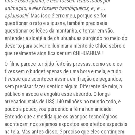
rato e essa iguana, e eles fossem feitos todos por
animação, e eles fossem trambiqueiros, e , e ….
aplausos!!!
” Mas isso é erro meu, porque se for
questionar o rato e a iguana, também precisaria
questionar os leões da montanha, e tentar em vão,
entender a alcatéia de chiuhuahuas surgindo no meio do
deserto para salvar e iluminar a mente de Chloe sobre o
que realmente significa ser um CHIHUAHUA!!!
O filme parece ter sido feito às pressas, como se eles
tivessem o budget apenas de uma hora e meia, e tudo
tivesse que acontecer assim, em fração de segundos,
sem precisar fazer sentido algum. Diferente de mim, o
público mascou e engoliu esse absurdo. O longa
arrecadou mais de US$ 140 milhões no mundo todo, e
pouco a pouco, vou perdendo a fé na humanidade.
Entendo que a medida que os avanços tecnológicos
aconteçam nós sejamos expostos aos efeitos especiais
na tela. Mas antes disso, é preciso que eles continuem