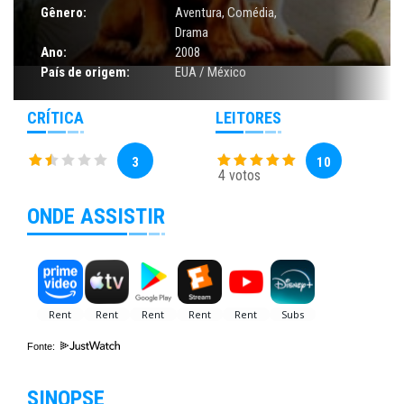
Gênero:
Aventura
,
Comédia
,
Drama
Ano:
2008
País de origem:
EUA / México
CRÍTICA
LEITORES
3
10
4 votos
ONDE ASSISTIR
Fonte:
SINOPSE