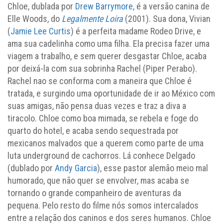
Chloe, dublada por
Drew Barrymore
, é a versão canina de
Elle Woods, do
Legalmente Loira
(2001). Sua dona, Vivian
(
Jamie Lee Curtis
) é a perfeita madame Rodeo Drive, e
ama sua cadelinha como uma filha. Ela precisa fazer uma
viagem a trabalho, e sem querer desgastar Chloe, acaba
por deixá-la com sua sobrinha Rachel (Piper Perabo).
Rachel nao se conforma com a maneira que Chloe é
tratada, e surgindo uma oportunidade de ir ao México com
suas amigas, não pensa duas vezes e traz a diva a
tiracolo. Chloe como boa mimada, se rebela e foge do
quarto do hotel, e acaba sendo sequestrada por
mexicanos malvados que a querem como parte de uma
luta underground de cachorros. Lá conhece Delgado
(dublado por
Andy Garcia
), esse pastor alemão meio mal
humorado, que não quer se envolver, mas acaba se
tornando o grande companheiro de aventuras da
pequena. Pelo resto do filme nós somos intercalados
entre a relação dos caninos e dos seres humanos. Chloe