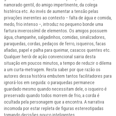
namorado gentil, do amigo impertinente, da colega
histérica etc. Ao invés de aumentar a tensão pelas
privações inerentes ao contexto – falta de água e comida,
medo, frio intenso –, introduz no pequeno bonde uma
fartura inverossímil de elementos. Os amigos possuem
água, champanhe, salgadinhos, comidas, sinalizadores,
paraquedas, cordas, pedaços de ferro, isqueiros, facas
afiadas, papel e palha para queimar, casacos quentes etc.
Qualquer herói de ação convencional sairia desta
situação em poucos minutos, a tempo de reduzir o dilema
a um curta-metragem. Resta saber por que razão os
autores dessa história embutem tantos facilitadores para
ignorá-los em seguida: o paraquedas permanece
guardado mesmo quando necessitam dele, o isqueiro é
preservado quando todos morrem de frio, a corda é
ocultada pela personagem que a encontra. A narrativa
incomoda por estar repleta de figuras estereotipadas
tomando decisões pouco inteligentes.