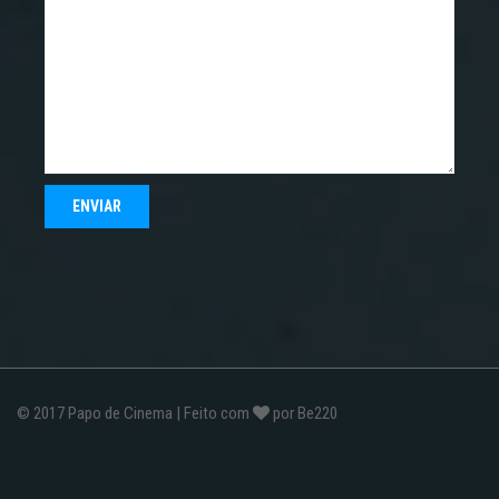
© 2017
Papo de Cinema
| Feito com
por
Be220