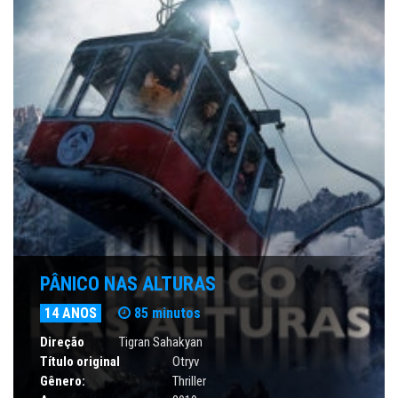
PÂNICO NAS ALTURAS
14 ANOS
85 minutos
Direção
Tigran Sahakyan
Título original
Otryv
Gênero:
Thriller