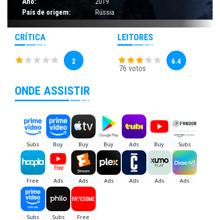
Ano:
2019
País de origem:
Rússia
CRÍTICA
LEITORES
2
6.4
76 votos
ONDE ASSISTIR