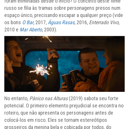
foram eliminadas desde o início? O conceito deste filme
russo se filia às tramas sobre personagens presos num
espaço único, precisando escapar a qualquer preço (vide
os bons
O Bar
, 2017,
Águas Rasas
, 2016,
Enterrado Vivo
,
2010 e
Mar Aberto
, 2003).
No entanto,
Pânico nas Alturas
(2019) sabota seu forte
potencial. O primeiro elemento prejudicial se encontra no
roteiro, que não apresenta os personagens antes de
colocá-los em risco. Eles se tornam estereótipos
grosseiros da menina bela e cobiçada por todos, do