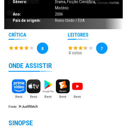
Gênero:
Drama
,
Ficção Científica
,
Mistério
Ano:
2006
País de origem:
Reino Unido / EUA
CRÍTICA
LEITORES
8
7
4 votos
ONDE ASSISTIR
Fonte:
SINOPSE