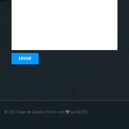
© 2017
Papo de Cinema
| Feito com
por
Be220