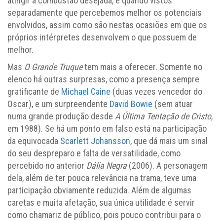
atingir a combustão desejada, é quando vistos
separadamente que percebemos melhor os potenciais
envolvidos, assim como são nestas ocasiões em que os
próprios intérpretes desenvolvem o que possuem de
melhor.
Mas
O Grande Truque
tem mais a oferecer. Somente no
elenco há outras surpresas, como a presença sempre
gratificante de
Michael Caine
(duas vezes vencedor do
Oscar), e um surpreendente
David Bowie
(sem atuar
numa grande produção desde
A Última Tentação de Cristo
,
em 1988). Se há um ponto em falso está na participação
da equivocada
Scarlett Johansson
, que dá mais um sinal
do seu despreparo e falta de versatilidade, como
percebido no anterior
Dália Negra
(2006). A personagem
dela, além de ter pouca relevância na trama, teve uma
participação obviamente reduzida. Além de algumas
caretas e muita afetação, sua única utilidade é servir
como chamariz de público, pois pouco contribui para o