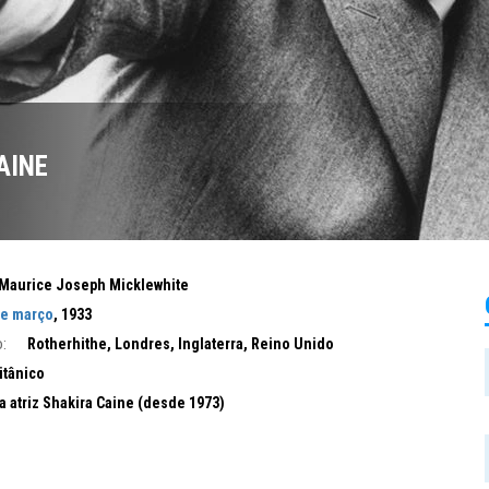
AINE
Maurice Joseph Micklewhite
de março
, 1933
:
Rotherhithe, Londres, Inglaterra, Reino Unido
itânico
a atriz Shakira Caine (desde 1973)