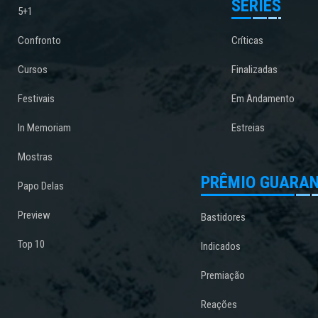
SÉRIES
5+1
Confronto
Críticas
Cursos
Finalizadas
Festivais
Em Andamento
In Memoriam
Estreias
Mostras
PRÊMIO GUARAN
Papo Delas
Preview
Bastidores
Top 10
Indicados
Premiação
Reações