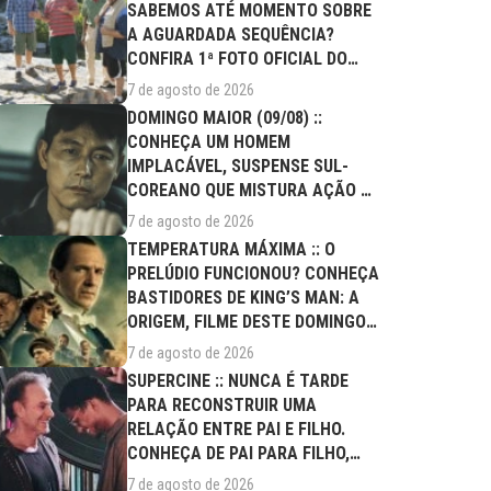
SABEMOS ATÉ MOMENTO SOBRE
A AGUARDADA SEQUÊNCIA?
CONFIRA 1ª FOTO OFICIAL DO
ELENCO!
7 de agosto de 2026
DOMINGO MAIOR (09/08) ::
CONHEÇA UM HOMEM
IMPLACÁVEL, SUSPENSE SUL-
COREANO QUE MISTURA AÇÃO E
DRAMA FAMILIAR
7 de agosto de 2026
TEMPERATURA MÁXIMA :: O
PRELÚDIO FUNCIONOU? CONHEÇA
BASTIDORES DE KING’S MAN: A
ORIGEM, FILME DESTE DOMINGO
(09/08)
7 de agosto de 2026
SUPERCINE :: NUNCA É TARDE
PARA RECONSTRUIR UMA
RELAÇÃO ENTRE PAI E FILHO.
CONHEÇA DE PAI PARA FILHO,
FILME DESTE...
7 de agosto de 2026