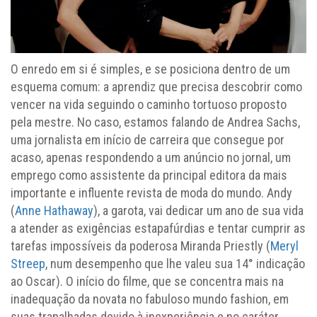
O enredo em si é simples, e se posiciona dentro de um
esquema comum: a aprendiz que precisa descobrir como
vencer na vida seguindo o caminho tortuoso proposto
pela mestre. No caso, estamos falando de Andrea Sachs,
uma jornalista em início de carreira que consegue por
acaso, apenas respondendo a um anúncio no jornal, um
emprego como assistente da principal editora da mais
importante e influente revista de moda do mundo. Andy
(
Anne Hathaway
), a garota, vai dedicar um ano de sua vida
a atender as exigências estapafúrdias e tentar cumprir as
tarefas impossíveis da poderosa Miranda Priestly (
Meryl
Streep
, num desempenho que lhe valeu sua 14° indicação
ao Oscar). O início do filme, que se concentra mais na
inadequação da novata no fabuloso mundo fashion, em
suas trapalhadas devido à inexperiência e no caráter