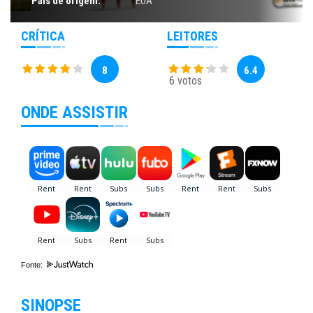
País de origem:
EUA
CRÍTICA
LEITORES
8
6.4
6 votos
ONDE ASSISTIR
Fonte:
SINOPSE