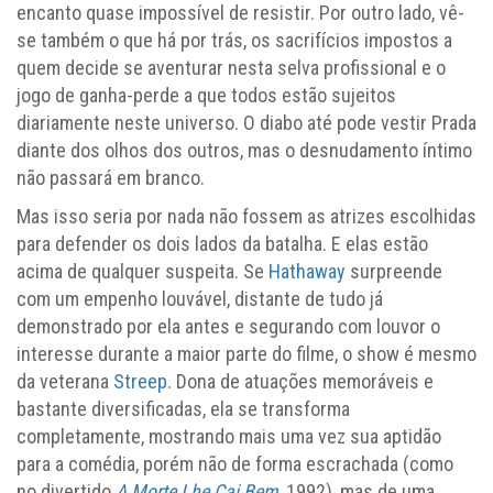
encanto quase impossível de resistir. Por outro lado, vê-
se também o que há por trás, os sacrifícios impostos a
quem decide se aventurar nesta selva profissional e o
jogo de ganha-perde a que todos estão sujeitos
diariamente neste universo. O diabo até pode vestir Prada
diante dos olhos dos outros, mas o desnudamento íntimo
não passará em branco.
Mas isso seria por nada não fossem as atrizes escolhidas
para defender os dois lados da batalha. E elas estão
acima de qualquer suspeita. Se
Hathaway
surpreende
com um empenho louvável, distante de tudo já
demonstrado por ela antes e segurando com louvor o
interesse durante a maior parte do filme, o show é mesmo
da veterana
Streep
. Dona de atuações memoráveis e
bastante diversificadas, ela se transforma
completamente, mostrando mais uma vez sua aptidão
para a comédia, porém não de forma escrachada (como
no divertido
A Morte Lhe Cai Bem
, 1992), mas de uma