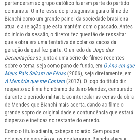
pertenceram ao grupo católico fizeram parte do partido
comunista. O interesse do protagonista guia o filme de
Bianchi como um grande painel da sociedade brasileira
atual e a relação que esta mantém com o passado. Antes
do início da sessão, o diretor fez questão de ressaltar
que a obra era uma tentativa de colar os cacos da
geração da qual fez parte. O enredo de
Jogo das
Decapitações
se junta a uma série de filmes recentes
sobre o tema, seja como pano de fundo, em
O Ano em que
Meus Pais Saíram de Férias
(2006), seja diretamente, em
A Memória que me Contam
(2012). O jogo do título diz
respeito ao filme homônimo de Jairo Mendes, censurado
durante o período militar. É ao intercalar as cenas da obra
de Mendes que Bianchi mais acerta, dando ao filme o
grande sopro de originalidade e contundência que estará
disperso e ineficaz no restante do enredo.
Como o título adianta, cabeças rolarão. Sem poupar
colegas de geração ou os posteriores, Bianchi ataca a