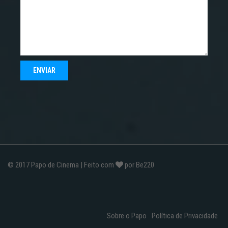
© 2017
Papo de Cinema
| Feito com
por
Be220
Sobre o Papo
Política de Privacidade