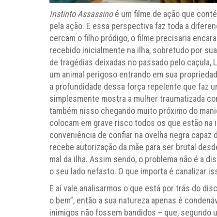
Instinto Assassino
é um filme de ação que conté
pela ação. E essa perspectiva faz toda a difer
cercam o filho pródigo, o filme precisaria encar
recebido inicialmente na ilha, sobretudo por s
de tragédias deixadas no passado pelo caçula, L
um animal perigoso entrando em sua proprieda
a profundidade dessa força repelente que faz u
simplesmente mostra a mulher traumatizada co
também nisso chegando muito próximo do maniq
colocam em grave risco todos os que estão na i
conveniência de confiar na ovelha negra capaz d
recebe autorização da mãe para ser brutal desd
mal da ilha. Assim sendo, o problema não é a d
o seu lado nefasto. O que importa é canalizar iss
E aí vale analisarmos o que está por trás do di
o bem”, então a sua natureza apenas é condenáve
inimigos não fossem bandidos – que, segundo u