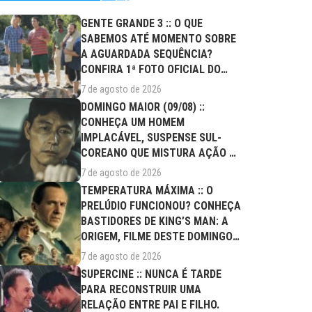
GENTE GRANDE 3 :: O QUE
SABEMOS ATÉ MOMENTO SOBRE
A AGUARDADA SEQUÊNCIA?
CONFIRA 1ª FOTO OFICIAL DO
ELENCO!
7 de agosto de 2026
DOMINGO MAIOR (09/08) ::
CONHEÇA UM HOMEM
IMPLACÁVEL, SUSPENSE SUL-
COREANO QUE MISTURA AÇÃO E
DRAMA FAMILIAR
7 de agosto de 2026
TEMPERATURA MÁXIMA :: O
PRELÚDIO FUNCIONOU? CONHEÇA
BASTIDORES DE KING’S MAN: A
ORIGEM, FILME DESTE DOMINGO
(09/08)
7 de agosto de 2026
SUPERCINE :: NUNCA É TARDE
PARA RECONSTRUIR UMA
RELAÇÃO ENTRE PAI E FILHO.