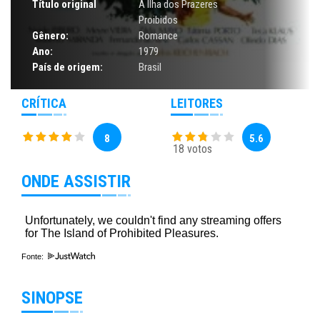
Título original
A Ilha dos Prazeres
Proibidos
Gênero:
Romance
Ano:
1979
País de origem:
Brasil
CRÍTICA
LEITORES
8
5.6
18 votos
ONDE ASSISTIR
Fonte:
SINOPSE