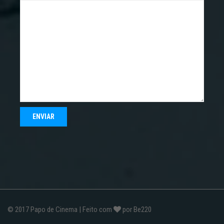
© 2017
Papo de Cinema
| Feito com
por
Be220