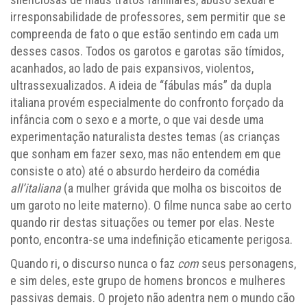
irresponsabilidade de professores, sem permitir que se
compreenda de fato o que estão sentindo em cada um
desses casos. Todos os garotos e garotas são tímidos,
acanhados, ao lado de pais expansivos, violentos,
ultrassexualizados. A ideia de “fábulas más” da dupla
italiana provém especialmente do confronto forçado da
infância com o sexo e a morte, o que vai desde uma
experimentação naturalista destes temas (as crianças
que sonham em fazer sexo, mas não entendem em que
consiste o ato) até o absurdo herdeiro da comédia
all’italiana
(a mulher grávida que molha os biscoitos de
um garoto no leite materno). O filme nunca sabe ao certo
quando rir destas situações ou temer por elas. Neste
ponto, encontra-se uma indefinição eticamente perigosa.
Quando ri, o discurso nunca o faz
com
seus personagens,
e sim deles, este grupo de homens broncos e mulheres
passivas demais. O projeto não adentra nem o mundo cão