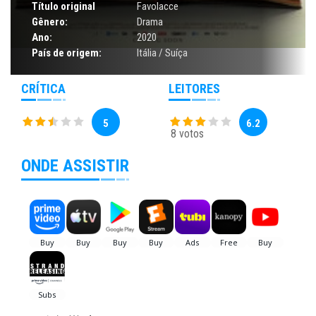
Título original
Favolacce
Gênero:
Drama
Ano:
2020
País de origem:
Itália / Suíça
CRÍTICA
LEITORES
5
6.2
8 votos
ONDE ASSISTIR