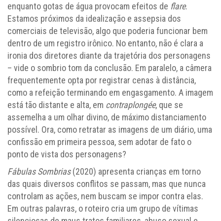
enquanto gotas de água provocam efeitos de
flare
.
Estamos próximos da idealização e assepsia dos
comerciais de televisão, algo que poderia funcionar bem
dentro de um registro irônico. No entanto, não é clara a
ironia dos diretores diante da trajetória dos personagens
– vide o sombrio tom da conclusão. Em paralelo, a câmera
frequentemente opta por registrar cenas à distância,
como a refeição terminando em engasgamento. A imagem
está tão distante e alta, em
contraplongée
, que se
assemelha a um olhar divino, de máximo distanciamento
possível. Ora, como retratar as imagens de um diário, uma
confissão em primeira pessoa, sem adotar de fato o
ponto de vista dos personagens?
Fábulas Sombrias
(2020) apresenta crianças em torno
das quais diversos conflitos se passam, mas que nunca
controlam as ações, nem buscam se impor contra elas.
Em outras palavras, o roteiro cria um grupo de vítimas
silenciosas de maus tratos familiares, abuso sexual e