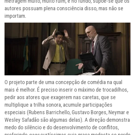
metragem muito, muito ruim, e no fundo, supõe-se que os
autores possuam plena consciência disso, mas não se
importam.
O projeto parte de uma concepção de comédia na qual
mais é melhor. É preciso inserir o máximo de trocadilhos,
pedir aos atores que exagerem nas caretas, que se
multiplique a trilha sonora, acumule participações
especiais (Rubens Barrichello, Gustavo Borges, Neymar e
Wesley Safadão são algumas delas). A direção demonstra
medo do silêncio e do desenvolvimento de conflitos,
preferindo
gags
curtíssimas cuja graça modesta se perde