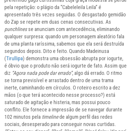
pela repetição: o plágio da “Cabeleleila Leila” é
apresentado três vezes seguidas. O desgastado gemidão
do Zap se repete em duas cenas consecutivas. As
punchlines
se anunciam com antecedência, eliminando
qualquer surpresa: quando um personagem aleatório fala
de uma planta raríssima, sabemos que ela será destruída
segundos depois. Dito e feito. Quando Madeinusa
(
Tirullipa
) demonstra uma obsessão abrupta por iogurte,
é óbvio que o produto não será iogurte de fato. Assim que
diz
“Agora nada pode dar errado”
, algo dá errado. O ritmo
se torna previsível e arrastado dentro de uma trama
inerte, caminhando em círculos. O roteiro escrito a dez
mãos (o que terá acontecido nesse processo?) está
saturado de agitação e histeria, mas possui pouco
conflito. Ele fornece a impressão de se navegar durante
102 minutos pela
timeline
de algum perfil das redes
sociais, desesperado para conseguir novas curtidas.