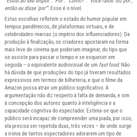
“Estou ao seu dispor”
.
“Por”
.
“Como?”
.
“Você falou ‘diz por’,
então eu disse ‘por’”
. Esse é o nível.
Estas escolhas refletem o estado do humor popular em
tempos pandêmicos, de plataformas virtuais, e de
celebridades-marcas (o império dos influenciadores). Da
produção à finalização, os criadores apostaram na forma
mais leve de cinema que poderiam imaginar, do tipo que
se assiste para passar o tempo e se esquecer em
seguida – o equivalente audiovisual de um
fast food
. Não
há dúvida de que produções do tipo já tiveram resultados
expressivos em termos de bilheteria, e que o filme da
Amazon possa atrair um público significativo. A
argumentação não diz respeito à falta de demanda, e sim
à concepção dos autores quanto à inteligência e a
capacidade cognitiva do espectador. Estima-se que o
público será incapaz de compreender uma piada, por isso,
ela precisa ser repetida duas, três vezes – de onde surge
a ironia de tantos espectadores adorarem um tipo de