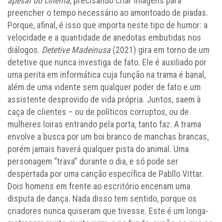
apesar do cinema
, precisando criar imagens para
preencher o tempo necessário ao amontoado de piadas.
Porque, afinal, é isso que importa neste tipo de humor: a
velocidade e a quantidade de anedotas embutidas nos
diálogos.
Detetive Madeinusa
(2021) gira em torno de um
detetive que nunca investiga de fato. Ele é auxiliado por
uma perita em informática cuja função na trama é banal,
além de uma vidente sem qualquer poder de fato e um
assistente desprovido de vida própria. Juntos, saem à
caça de clientes – ou de políticos corruptos, ou de
mulheres loiras entrando pela porta, tanto faz. A trama
envolve a busca por um boi branco de manchas brancas,
porém jamais haverá qualquer pista do animal. Uma
personagem “trava” durante o dia, e só pode ser
despertada por uma canção específica de Pabllo Vittar.
Dois homens em frente ao escritório encenam uma
disputa de dança. Nada disso tem sentido, porque os
criadores nunca quiseram que tivesse. Este é um longa-