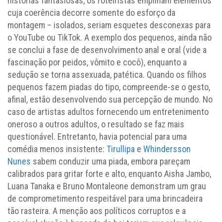
histórias fantasiosas, os roteiristas empilham elementos
cuja coerência decorre somente do esforço da
montagem – isolados, seriam esquetes desconexas para
o YouTube ou TikTok. A exemplo dos pequenos, ainda não
se conclui a fase de desenvolvimento anal e oral (vide a
fascinação por peidos, vômito e cocô), enquanto a
sedução se torna assexuada, patética. Quando os filhos
pequenos fazem piadas do tipo, compreende-se o gesto,
afinal, estão desenvolvendo sua percepção de mundo. No
caso de artistas adultos fornecendo um entretenimento
oneroso a outros adultos, o resultado se faz mais
questionável. Entretanto, havia potencial para uma
comédia menos insistente:
Tirullipa
e
Whindersson
Nunes
sabem conduzir uma piada, embora pareçam
calibrados para gritar forte e alto, enquanto Aisha Jambo,
Luana Tanaka e Bruno Montaleone demonstram um grau
de comprometimento respeitável para uma brincadeira
tão rasteira. A menção aos políticos corruptos e a