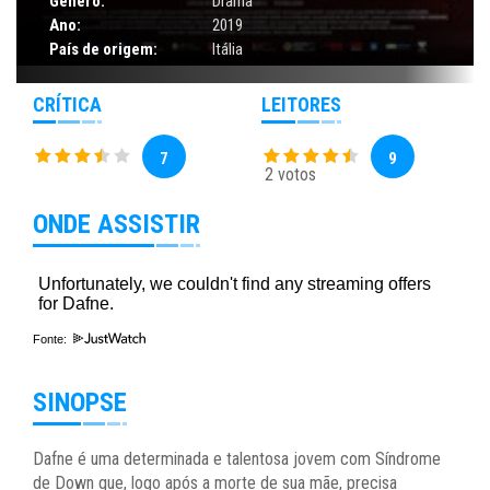
Gênero:
Drama
Ano:
2019
País de origem:
Itália
CRÍTICA
LEITORES
7
9
2 votos
ONDE ASSISTIR
Fonte:
SINOPSE
Dafne é uma determinada e talentosa jovem com Síndrome
de Down que, logo após a morte de sua mãe, precisa