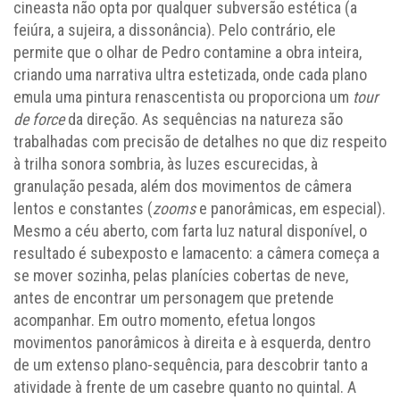
cineasta não opta por qualquer subversão estética (a
feiúra, a sujeira, a dissonância). Pelo contrário, ele
permite que o olhar de Pedro contamine a obra inteira,
criando uma narrativa ultra estetizada, onde cada plano
emula uma pintura renascentista ou proporciona um
tour
de force
da direção. As sequências na natureza são
trabalhadas com precisão de detalhes no que diz respeito
à trilha sonora sombria, às luzes escurecidas, à
granulação pesada, além dos movimentos de câmera
lentos e constantes (
zooms
e panorâmicas, em especial).
Mesmo a céu aberto, com farta luz natural disponível, o
resultado é subexposto e lamacento: a câmera começa a
se mover sozinha, pelas planícies cobertas de neve,
antes de encontrar um personagem que pretende
acompanhar. Em outro momento, efetua longos
movimentos panorâmicos à direita e à esquerda, dentro
de um extenso plano-sequência, para descobrir tanto a
atividade à frente de um casebre quanto no quintal. A