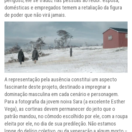
perigoso, ele se traduz nas pessoas ao redor: esposa,
domésticas e empregados temem a retaliação da figura
de poder que não virá jamais.
A representação pela ausência constitui um aspecto
fascinante deste projeto, destinado a impregnar a
dominação masculina em cada cenário e personagem.
Para a fotografia da jovem noiva Sara (a excelente Esther
Vega), as cortinas devem permanecer do jeito que o
patrão mandou, no cômodo escolhido por ele, com a roupa
eleita por ele, no dia de sua predileção. Não estamos
longe do delírio coletivo, ou da veneração a algum morto –