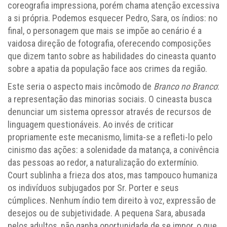
coreografia impressiona, porém chama atenção excessiva
a si própria. Podemos esquecer Pedro, Sara, os índios: no
final, o personagem que mais se impõe ao cenário é a
vaidosa direção de fotografia, oferecendo composições
que dizem tanto sobre as habilidades do cineasta quanto
sobre a apatia da população face aos crimes da região.
Este seria o aspecto mais incômodo de
Branco no Branco
:
a representação das minorias sociais. O cineasta busca
denunciar um sistema opressor através de recursos de
linguagem questionáveis. Ao invés de criticar
propriamente este mecanismo, limita-se a refleti-lo pelo
cinismo das ações: a solenidade da matança, a conivência
das pessoas ao redor, a naturalização do extermínio.
Court sublinha a frieza dos atos, mas tampouco humaniza
os indivíduos subjugados por Sr. Porter e seus
cúmplices. Nenhum índio tem direito à voz, expressão de
desejos ou de subjetividade. A pequena Sara, abusada
pelos adultos, não ganha oportunidade de se impor, o que