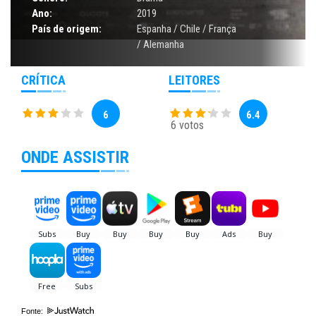
Ano:
2019
País de origem:
Espanha / Chile / França
/ Alemanha
CRÍTICA
LEITORES
6
6.4
6 votos
ONDE ASSISTIR
Fonte: