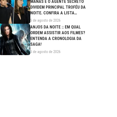
MANAS E O AGENTE SECRETO
DIVIDEM PRINCIPAL TROFÉU DA
NOITE. CONFIRA A LISTA
COMPLETA DE...
5 de agosto de 2026
ANJOS DA NOITE :: EM QUAL
ORDEM ASSISTIR AOS FILMES?
ENTENDA A CRONOLOGIA DA
SAGA!
5 de agosto de 2026