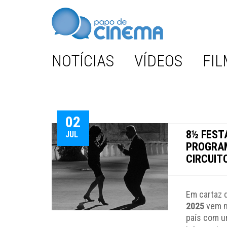
NOTÍCIAS
VÍDEOS
FIL
02
8½ FESTA
JUL
PROGRAM
CIRCUIT
Em cartaz d
2025
vem m
país com u