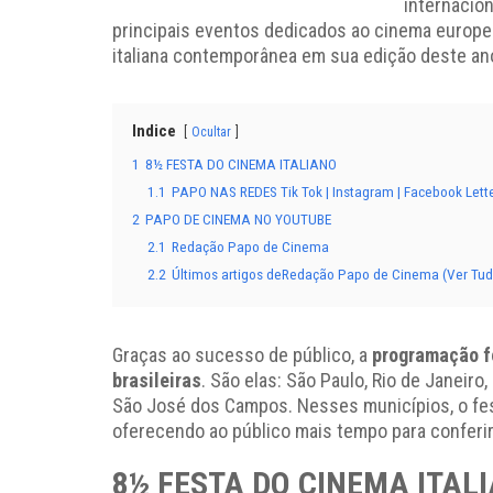
internacio
principais eventos dedicados ao cinema europeu 
italiana contemporânea em sua edição deste an
Indice
Ocultar
1
8½ FESTA DO CINEMA ITALIANO
1.1
PAPO NAS REDES Tik Tok | Instagram | Facebook Lett
2
PAPO DE CINEMA NO YOUTUBE
2.1
Redação Papo de Cinema
2.2
Últimos artigos deRedação Papo de Cinema (Ver Tud
Graças ao sucesso de público, a
programação fo
brasileiras
. São elas: São Paulo, Rio de Janeiro
São José dos Campos. Nesses municípios, o festi
oferecendo ao público mais tempo para conferi
8½ FESTA DO CINEMA ITAL