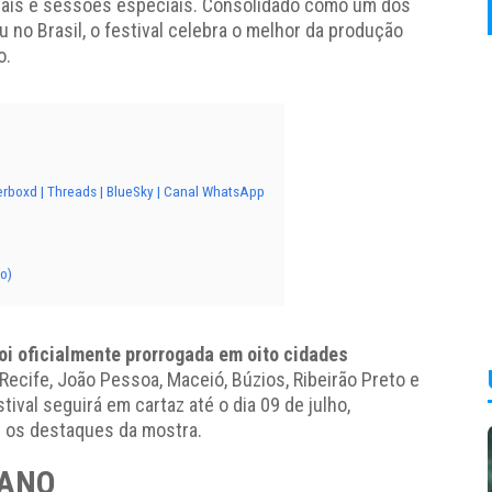
nais e sessões especiais. Consolidado como um dos
no Brasil, o festival celebra o melhor da produção
o.
erboxd | Threads | BlueSky | Canal WhatsApp
o)
i oficialmente prorrogada em oito cidades
, Recife, João Pessoa, Maceió, Búzios, Ribeirão Preto e
val seguirá em cartaz até o dia 09 de julho,
r os destaques da mostra.
IANO