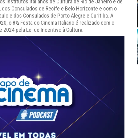
os Institutos Italianos de Cultura de Rio de Janeiro e de
o, dos Consulados de Recife e Belo Horizonte e com o
aulo e dos Consulados de Porto Alegre e Curitiba. A
020, o 8½ Festa do Cinema Italiano é realizado com o
e 2024 pela Lei de Incentivo à Cultura.