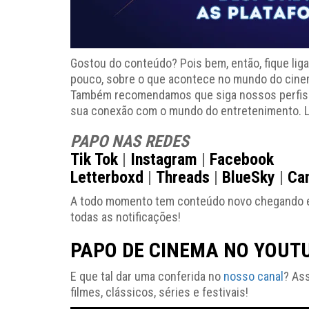
Gostou do conteúdo? Pois bem, então, fique lig
pouco, sobre o que acontece no mundo do cinema
Também recomendamos que siga nossos perfis ofi
sua conexão com o mundo do entretenimento. L
PAPO NAS REDES
Tik Tok
|
Instagram
|
Facebook
Letterboxd
|
Threads
|
BlueSky
|
Ca
A todo momento tem conteúdo novo chegando e vo
todas as notificações!
PAPO DE CINEMA NO YOUT
E que tal dar uma conferida no
nosso canal
? As
filmes, clássicos, séries e festivais!