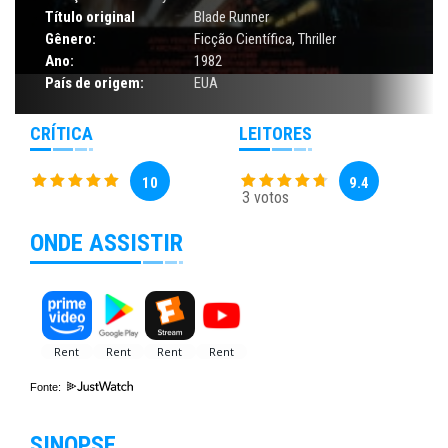
Título original
Blade Runner
Gênero:
Ficção Científica
,
Thriller
Ano:
1982
País de origem:
EUA
CRÍTICA
LEITORES
10
9.4
3 votos
ONDE ASSISTIR
Fonte:
SINOPSE