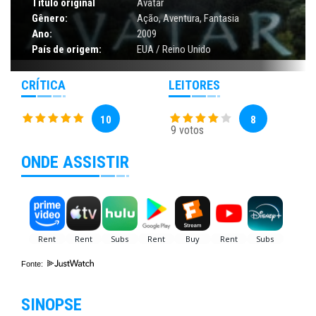
Título original
Avatar
Gênero:
Ação
,
Aventura
,
Fantasia
Ano:
2009
País de origem:
EUA / Reino Unido
CRÍTICA
LEITORES
10
8
9 votos
ONDE ASSISTIR
Fonte:
SINOPSE