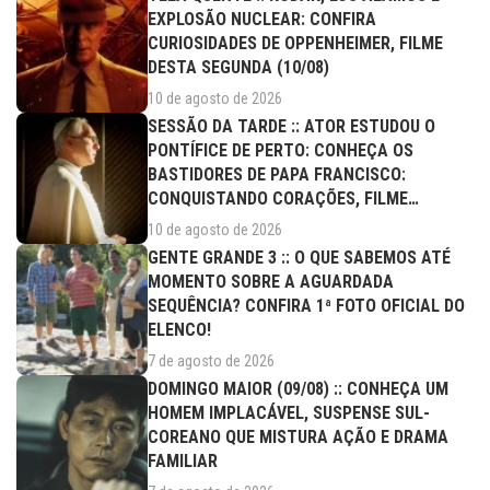
EXPLOSÃO NUCLEAR: CONFIRA
CURIOSIDADES DE OPPENHEIMER, FILME
DESTA SEGUNDA (10/08)
10 de agosto de 2026
SESSÃO DA TARDE :: ATOR ESTUDOU O
PONTÍFICE DE PERTO: CONHEÇA OS
BASTIDORES DE PAPA FRANCISCO:
CONQUISTANDO CORAÇÕES, FILME
DESTA...
10 de agosto de 2026
GENTE GRANDE 3 :: O QUE SABEMOS ATÉ
MOMENTO SOBRE A AGUARDADA
SEQUÊNCIA? CONFIRA 1ª FOTO OFICIAL DO
ELENCO!
7 de agosto de 2026
DOMINGO MAIOR (09/08) :: CONHEÇA UM
HOMEM IMPLACÁVEL, SUSPENSE SUL-
COREANO QUE MISTURA AÇÃO E DRAMA
FAMILIAR