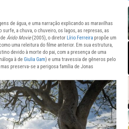
gens de água, e uma narração explicando as maravilhas
 surfe, a chuva, o chuveiro, os lagos, as represas, as
f
de
Árido Movie
(2005), o diretor
Lírio Ferreira
propõe um
 como uma releitura do filme anterior. Em sua estrutura,
tino devido à morte do pai, com a presença de uma
náloga à de
Giulia Gam
) e uma travessia de gêneros pelo
, mas preserva-se a perigosa família de Jonas