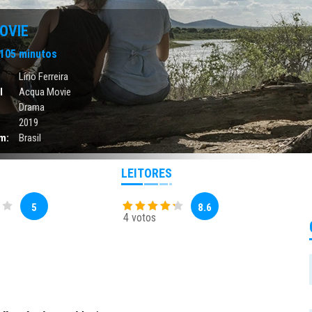
OVIE
105 minutos
Lírio Ferreira
l
Acqua Movie
Drama
2019
m:
Brasil
LEITORES
5
8.6
4 votos