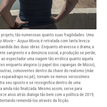
 projeto, tão numerosas quanto suas fragilidades. Uma
do Movie
–
Acqua Movie
, é retratada com tanta leveza
xpandida das duas obras. Enquanto atravessa o drama, a
te sangrento e a denúncia social, a produção se perde,
 ao espectador uma viagem tão errática quanto aquela
es enquanto alegoria (o papel dos capangas de Múcio),
outras, comoventes dentro da chave do realismo (mãe
um esparadrapo no pé), tornam-se menos verossímeis
tra seu oposto e se ressignifica dentro de uma
 ainda não finalizada. Mesmo assim, serve para
ze anos atrás dialoga tão bem com a política de 2019,
entando remendá-los através da ficção.