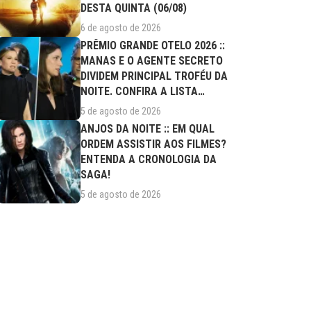
DESTA QUINTA (06/08)
6 de agosto de 2026
PRÊMIO GRANDE OTELO 2026 ::
MANAS E O AGENTE SECRETO
DIVIDEM PRINCIPAL TROFÉU DA
NOITE. CONFIRA A LISTA
COMPLETA DE...
5 de agosto de 2026
ANJOS DA NOITE :: EM QUAL
ORDEM ASSISTIR AOS FILMES?
ENTENDA A CRONOLOGIA DA
SAGA!
5 de agosto de 2026