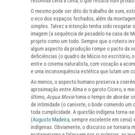
resolvida cena a cena, o que resulta num produ
O mesmo pode ser dito do trabalho de som, esto
o eco dos espaços fechados, além da montage
simples. Talvez a intenção tenha sido resgatar 
imagem (a sequência de pesadelo na casa de Mú
projeto como um todo. Sempre que o roteiro inv
algum aspecto da produção rompe o pacto da ve
deficiências (o quadro de Múcio no escritório, o
entre o cinema naturalista, com vocação a aco
e uma inconsequência estética que lutam um con
Ao menos, o aspecto humano preserva a coerência
aproximação entre Alma e o garoto Cícero, e me
último,
Acqua Movie
toma o tempo de abordar os
de intimidade (o canivete, o bode comendo um 
toda cumplicidade. A questão indígena torna-s
(
Augusto Madeira
, sempre excelente em cena) 
indígenas. Obviamente, o discurso se tornaria 
protagonismo e falassem por si próprios, ao i