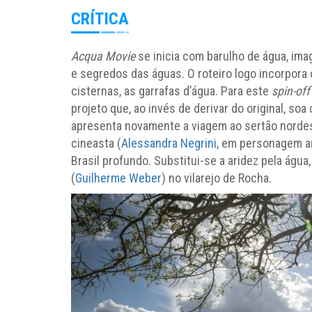
CRÍTICA
Acqua Movie
se inicia com barulho de água, ima
e segredos das águas. O roteiro logo incorpora o
cisternas, as garrafas d’água. Para este
spin-of
projeto que, ao invés de derivar do original, soa
apresenta novamente a viagem ao sertão nordes
cineasta (
Alessandra Negrini
, em personagem a
Brasil profundo. Substitui-se a aridez pela água
(
Guilherme Weber
) no vilarejo de Rocha.