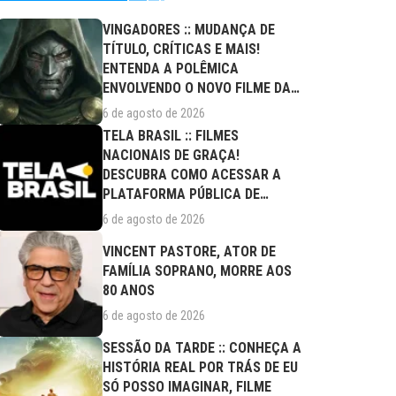
VINGADORES :: MUDANÇA DE
TÍTULO, CRÍTICAS E MAIS!
ENTENDA A POLÊMICA
ENVOLVENDO O NOVO FILME DA
MARVEL
6 de agosto de 2026
TELA BRASIL :: FILMES
NACIONAIS DE GRAÇA!
DESCUBRA COMO ACESSAR A
PLATAFORMA PÚBLICA DE
STREAMING
6 de agosto de 2026
VINCENT PASTORE, ATOR DE
FAMÍLIA SOPRANO, MORRE AOS
80 ANOS
6 de agosto de 2026
SESSÃO DA TARDE :: CONHEÇA A
HISTÓRIA REAL POR TRÁS DE EU
SÓ POSSO IMAGINAR, FILME