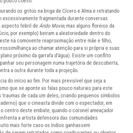
to pouco coeso.
urando os gritos na briga de Cícero e Alma e retratando
m excessivamente fragmentada durante conversas
o aspecto febril de
Árido Movie
, mas alguns floreios da
cio, por exemplo) beiram a aleatoriedade dentro do
este na comovente reaproximação entre mãe e filho,
rossimilhança ao chamar atenção para si própria e suas
 plano próximo da garrafa d’água). Existe um conflito
mpanhar seu personagem numa trajetória de descoberta,
tra a outra durante toda a projeção.
 do início ao fim. Por mais previsível que seja a
smo que se aponte as falas pouco naturais para este
 traumas de cada um deles, criando pequenos símbolos
caderno) que o cineasta divide com o espectador, em
e o centro deste embate, quando o coronel ameaçador
enfrenta a artista defensora das comunidades
muito mais forte caso os índios ganhassem
nvés de serem retratados como coadjuvantes ou objetos