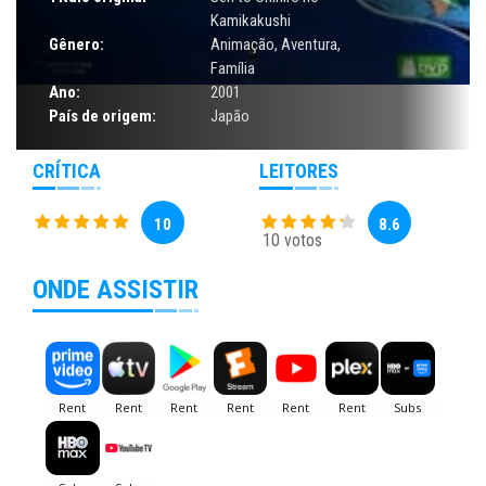
Kamikakushi
Gênero:
Animação
,
Aventura
,
Família
Ano:
2001
País de origem:
Japão
CRÍTICA
LEITORES
10
8.6
10 votos
ONDE ASSISTIR