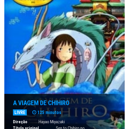
A VIAGEM DE CHIHIRO
LIVRE
125 minutos
Direção
Hayao Miyazaki
Título original
Sen to Chihiro no