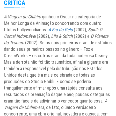
CRÍTICA
A Viagem de Chihiro
ganhou o Oscar na categoria de
Melhor Longa de Animação concorrendo com quatro
títulos hollywoodianos:
A Era do Gelo
(2002),
Spirit: O
Corcel Indomável
(2002),
Lilo & Stitch
(2002) e
O Planeta
do Tesouro
(2002). Se os dois primeiros eram de estúdios
dando seus primeiros passos no gênero – Fox e
DreamWorks – os outros eram da toda poderosa Disney.
Mas a derrota não foi tão traumática, afinal a gigante era
também a responsável pela distribuição nos Estados
Unidos desta que é a mais celebrada de todas as
produções do Studio Ghibli. E como se poderia
tranquilamente afirmar após uma rápida consulta aos
resultados da premiação daquele ano, poucas categorias
eram tão fáceis de adivinhar o vencedor quanto essa.
A
Viagem de Chihiro
era, de fato, o único verdadeiro
concorrente, uma obra original, inovadora e ousada, com