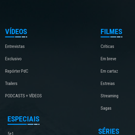
VÍDEOS
FILMES
Entrevistas
Críticas
Exclusivo
Em breve
Repórter PdC
Em cartaz
Trailers
Estreias
PODCASTS + VÍDEOS
Streaming
Sagas
ESPECIAIS
SÉRIES
5+1