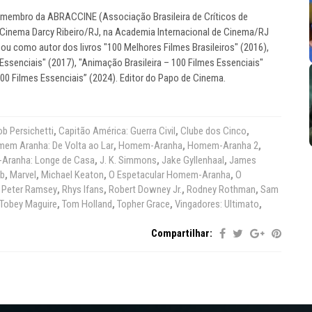
ma membro da ABRACCINE (Associação Brasileira de Críticos de
 Cinema Darcy Ribeiro/RJ, na Academia Internacional de Cinema/RJ
ou como autor dos livros "100 Melhores Filmes Brasileiros" (2016),
Essenciais" (2017), "Animação Brasileira – 100 Filmes Essenciais"
100 Filmes Essenciais” (2024). Editor do Papo de Cinema.
b Persichetti
,
Capitão América: Guerra Civil
,
Clube dos Cinco
,
em Aranha: De Volta ao Lar
,
Homem-Aranha
,
Homem-Aranha 2
,
ranha: Longe de Casa
,
J. K. Simmons
,
Jake Gyllenhaal
,
James
b
,
Marvel
,
Michael Keaton
,
O Espetacular Homem-Aranha
,
O
,
Peter Ramsey
,
Rhys Ifans
,
Robert Downey Jr.
,
Rodney Rothman
,
Sam
Tobey Maguire
,
Tom Holland
,
Topher Grace
,
Vingadores: Ultimato
,
Compartilhar: