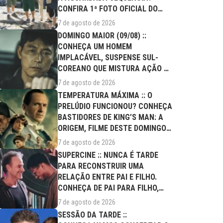
CONFIRA 1ª FOTO OFICIAL DO
ELENCO!
7 de agosto de 2026
DOMINGO MAIOR (09/08) ::
CONHEÇA UM HOMEM
IMPLACÁVEL, SUSPENSE SUL-
COREANO QUE MISTURA AÇÃO E
DRAMA FAMILIAR
7 de agosto de 2026
TEMPERATURA MÁXIMA :: O
PRELÚDIO FUNCIONOU? CONHEÇA
BASTIDORES DE KING’S MAN: A
ORIGEM, FILME DESTE DOMINGO
(09/08)
7 de agosto de 2026
SUPERCINE :: NUNCA É TARDE
PARA RECONSTRUIR UMA
RELAÇÃO ENTRE PAI E FILHO.
CONHEÇA DE PAI PARA FILHO,
FILME DESTE...
7 de agosto de 2026
SESSÃO DA TARDE ::