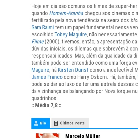
Hoje em dia são comuns os filmes de super-heró
quando
Homem-Aranha
chegou aos cinemas o m
fertilizado pela nova tendência na seara dos
blo
Sam Raimi
tem um papel fundamental nessa verd
escolhido
Tobey Maguire
, não necessariamente 
Filme
(2000), tivemos, então, a apresentação da 
dúvidas iniciais, os dilemas que sobrevém à c
responsabilidades. Mas, além da qualidade da di
também pode ser entendido como uma força evid
Maguire
, há
Kirsten Dunst
como a indefectível 
James Franco
como Harry Osborn. Há, também,
pode se dar ao luxo de ter uma estrela dessas 
da vizinhança se balançando por Nova Iorque 
quadrinhos.
:: Média 7,8 ::
Bio
Últimos Posts
Marcelo Müller