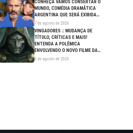
CONHEÇA VAMOS CONSERTAR O
MUNDO, COMÉDIA DRAMÁTICA
ARGENTINA QUE SERÁ EXIBIDA
NESTA SEXTA (07/08)
7 de agosto de 2026
VINGADORES :: MUDANÇA DE
TÍTULO, CRÍTICAS E MAIS!
ENTENDA A POLÊMICA
ENVOLVENDO O NOVO FILME DA
MARVEL
6 de agosto de 2026