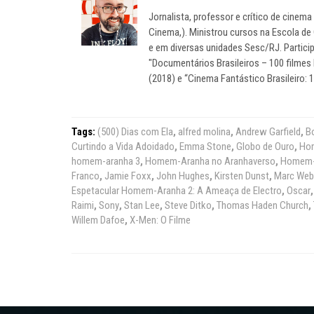
Jornalista, professor e crítico de cine
Cinema,). Ministrou cursos na Escola de
e em diversas unidades Sesc/RJ. Particip
"Documentários Brasileiros – 100 filmes 
(2018) e “Cinema Fantástico Brasileiro: 
Tags:
(500) Dias com Ela
,
alfred molina
,
Andrew Garfield
,
Bo
Curtindo a Vida Adoidado
,
Emma Stone
,
Globo de Ouro
,
Hom
homem-aranha 3
,
Homem-Aranha no Aranhaverso
,
Homem-A
Franco
,
Jamie Foxx
,
John Hughes
,
Kirsten Dunst
,
Marc Web
Espetacular Homem-Aranha 2: A Ameaça de Electro
,
Oscar
Raimi
,
Sony
,
Stan Lee
,
Steve Ditko
,
Thomas Haden Church
,
Willem Dafoe
,
X-Men: O Filme