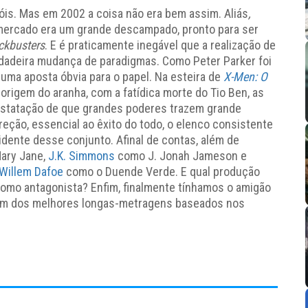
is. Mas em 2002 a coisa não era bem assim. Aliás
,
ercado era um grande descampado, pronto para ser
ckbusters
. E é praticamente inegável que a realização de
adeira mudança de paradigmas. Como Peter Parker foi
uma aposta óbvia para o papel. Na esteira de
X-Men: O
origem do aranha, com a fatídica morte do Tio Ben, as
onstatação de que grandes poderes trazem grande
reção, essencial ao êxito do todo, o elenco consistente
ente desse conjunto. Afinal de contas, além de
Mary Jane,
J.K. Simmons
como J. Jonah Jameson e
Willem Dafoe
como o Duende Verde. E qual produção
como antagonista? Enfim, finalmente tínhamos o amigão
num dos melhores longas-metragens baseados nos