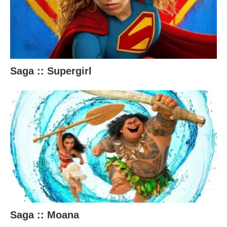
ú
d
o
a
Saga :: Supergirl
b
a
i
x
o
.
Saga :: Moana