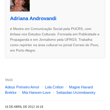
d
u
Adriana Androvandi
a
s
é Mestre em Comunicação Social pela PUCRS, com
ênfase nos Estudos Culturais. Formada em Publicidade e
a
Propaganda e em Jornalismo pela UFRGS. Trabalha
b
como repórter na área cultural no jornal Correio do Povo,
a
em Porto Alegre.
s
s
e
g
TAGS:
u
Adeus Primeiro Amor
Lola Créton
Magne Havard
Brekke
Mia Hansen-Love
Sebastian Urzendowsky
i
n
16 DE ABRIL DE 2012 16:18
t