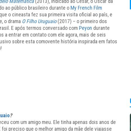
deio Matemática
(2013), indicado ao César, o Oscar da
do ao público brasileiro durante o
My French Film
e o cineasta fez sua primeira visita oficial ao país, e
e, o drama
O Filho Uruguaio
(2017) – o primeiro dos
Brasil. E após termos conversado com
Peyon
durante
mos a entrar em contato com ele agora, mais de seis
usivo sobre esta comovente história inspirada em fatos
!
guaio
?
eceu com um amigo meu. Ele tinha apenas dois anos de
E foi preciso que o melhor amigo da mãe dele viajasse