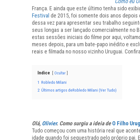
Como eu O
França. E ainda que este último tenha sido exibi
Festival
de 2015, foi somente dois anos depois qu
dessa vez para apresentar seu trabalho seguint
seus longas a ser lançado comercialmente no 
estas sessões iniciais do filme por aqui, volta
meses depois, para um bate-papo inédito e excl
reais e filmada no nosso vizinho Uruguai. Confira
Indice
Ocultar
1
Robledo Milani
2
Últimos artigos deRobledo Milani (Ver Tudo)
Olá,
Olivier
. Como surgiu a ideia de
O Filho Uru
Tudo começou com uma história real que acont
idade quando foi sequestrado pelo próprio pai. 