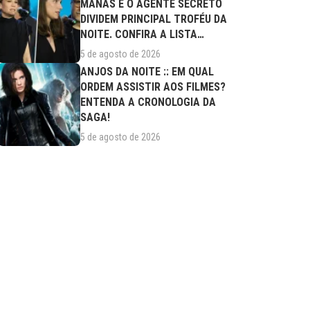
MANAS E O AGENTE SECRETO
DIVIDEM PRINCIPAL TROFÉU DA
NOITE. CONFIRA A LISTA
COMPLETA DE...
5 de agosto de 2026
ANJOS DA NOITE :: EM QUAL
ORDEM ASSISTIR AOS FILMES?
ENTENDA A CRONOLOGIA DA
SAGA!
5 de agosto de 2026