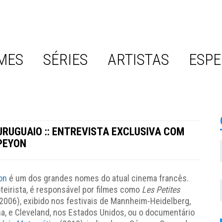
MES
SÉRIES
ARTISTAS
ESPE
 URUGUAIO :: ENTREVISTA EXCLUSIVA COM
 PEYON
on
é um dos grandes nomes do atual cinema francês.
oteirista, é responsável por filmes como
Les Petites
2006), exibido nos festivais de Mannheim-Heidelberg,
a, e Cleveland, nos Estados Unidos, ou o documentário