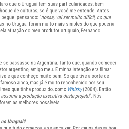
claro que o Uruguai tem suas particularidades, bem
choque de culturas, se é que você me entende. Antes
e peguei pensando: “
nossa, vai ser muito difícil, no que
sas no Uruguai foram muito mais simples do que poderia
 pela atuação do meu produtor uruguaio, Fernando
que se passasse na Argentina. Tanto que, quando comecei
etor argentino, amigo meu. E minha intenção era filmar
stive e que conheço muito bem. Só que tive a sorte de
 famoso ainda, mas já é muito reconhecido por seu
 filmes que tinha produzido, como
Whisky
(2004). Então
a assumir a produção executiva deste projeto
”. Nós
 foram as melhores possíveis.
 no Uruguai?
rsa que tudo começou a se encaixar. Por causa dessa boa