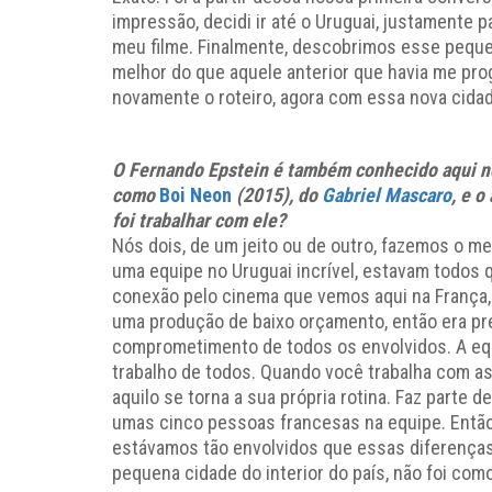
impressão, decidi ir até o Uruguai, justamente 
meu filme. Finalmente, descobrimos esse pequen
melhor do que aquele anterior que havia me pro
novamente o roteiro, agora com essa nova cida
O Fernando Epstein é também conhecido aqui no
como
Boi Neon
(2015), do
Gabriel Mascaro
, e o
foi trabalhar com ele?
Nós dois, de um jeito ou de outro, fazemos o m
uma equipe no Uruguai incrível, estavam todos 
conexão pelo cinema que vemos aqui na França,
uma produção de baixo orçamento, então era pr
comprometimento de todos os envolvidos. A equip
trabalho de todos. Quando você trabalha com as
aquilo se torna a sua própria rotina. Faz parte d
umas cinco pessoas francesas na equipe. Então
estávamos tão envolvidos que essas diferença
pequena cidade do interior do país, não foi com