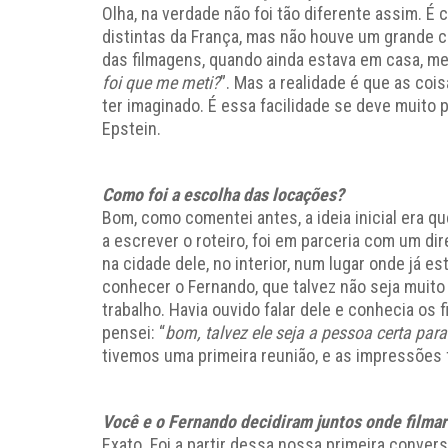
Olha, na verdade não foi tão diferente assim. É 
distintas da França, mas não houve um grande 
das filmagens, quando ainda estava em casa, m
foi que me meti?
”. Mas a realidade é que as coi
ter imaginado. É essa facilidade se deve muito
Epstein.
Como foi a escolha das locações?
Bom, como comentei antes, a ideia inicial era 
a escrever o roteiro, foi em parceria com um dir
na cidade dele, no interior, num lugar onde já e
conhecer o Fernando, que talvez não seja muito
trabalho. Havia ouvido falar dele e conhecia os
pensei: “
bom, talvez ele seja a pessoa certa par
tivemos uma primeira reunião, e as impressões
Você e o Fernando decidiram juntos onde filmar
Exato. Foi a partir dessa nossa primeira conve