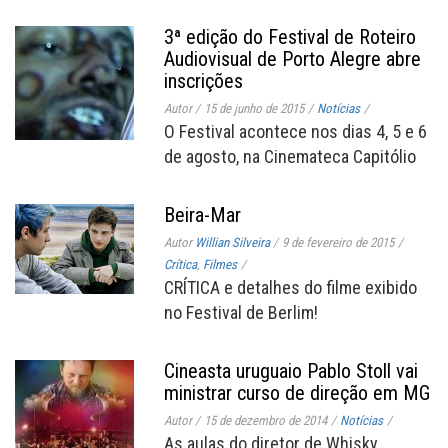
3ª edição do Festival de Roteiro
Audiovisual de Porto Alegre abre
inscrições
Autor
/
15 de junho de 2015
/
Notícias
/
O Festival acontece nos dias 4, 5 e 6
de agosto, na Cinemateca Capitólio
Beira-Mar
Autor
Willian Silveira
/
9 de fevereiro de 2015
/
Crítica
,
Filmes
/
CRÍTICA e detalhes do filme exibido
no Festival de Berlim!
Cineasta uruguaio Pablo Stoll vai
ministrar curso de direção em MG
Autor
/
15 de dezembro de 2014
/
Notícias
/
As aulas do diretor de Whisky