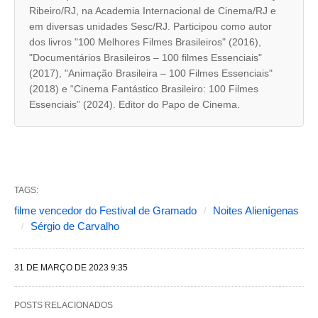
b
Ribeiro/RJ, na Academia Internacional de Cinema/RJ e
a
em diversas unidades Sesc/RJ. Participou como autor
dos livros "100 Melhores Filmes Brasileiros" (2016),
s
"Documentários Brasileiros – 100 filmes Essenciais"
s
(2017), "Animação Brasileira – 100 Filmes Essenciais"
e
(2018) e “Cinema Fantástico Brasileiro: 100 Filmes
Essenciais” (2024). Editor do Papo de Cinema.
g
u
i
n
TAGS:
t
filme vencedor do Festival de Gramado
Noites Alienígenas
e
Sérgio de Carvalho
s
a
31 DE MARÇO DE 2023 9:35
l
t
POSTS RELACIONADOS