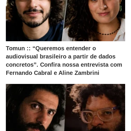
a
i
x
o
.
Tomun :: “Queremos entender o
audiovisual brasileiro a partir de dados
concretos”. Confira nossa entrevista com
Fernando Cabral e Aline Zambrini