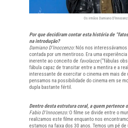
Os irmãos Damiano D’Innocenzo
Por que decidiram contar esta história de “fato
na introdução?
Damiano D’Inoccenzo:
Nós nos interessávamos m
contada por um mentiroso. Era uma experiênci
inerente ao conceito de
favolacce
(“fábulas obs
fábula capaz de transitar entre a mentira e a r
interessante de exercitar o cinema em mais d
pensamos na possibilidade do cinema em se move
dupla bastante fértil.
Dentro desta estrutura coral, a quem pertence o
Fabio D’Innocenzo:
O filme se divide entre o m
realizamos este filme enquanto nos encontramo
estamos na faixa dos 30 anos. Temos um pé de u