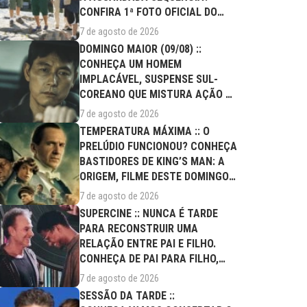
CONFIRA 1ª FOTO OFICIAL DO
ELENCO!
7 de agosto de 2026
DOMINGO MAIOR (09/08) ::
CONHEÇA UM HOMEM
IMPLACÁVEL, SUSPENSE SUL-
COREANO QUE MISTURA AÇÃO E
DRAMA FAMILIAR
7 de agosto de 2026
TEMPERATURA MÁXIMA :: O
PRELÚDIO FUNCIONOU? CONHEÇA
BASTIDORES DE KING’S MAN: A
ORIGEM, FILME DESTE DOMINGO
(09/08)
7 de agosto de 2026
SUPERCINE :: NUNCA É TARDE
PARA RECONSTRUIR UMA
RELAÇÃO ENTRE PAI E FILHO.
CONHEÇA DE PAI PARA FILHO,
FILME DESTE...
7 de agosto de 2026
SESSÃO DA TARDE ::