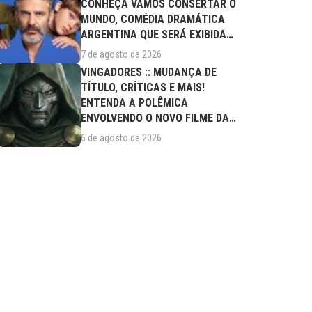
CONHEÇA VAMOS CONSERTAR O
MUNDO, COMÉDIA DRAMÁTICA
ARGENTINA QUE SERÁ EXIBIDA
NESTA SEXTA (07/08)
7 de agosto de 2026
VINGADORES :: MUDANÇA DE
TÍTULO, CRÍTICAS E MAIS!
ENTENDA A POLÊMICA
ENVOLVENDO O NOVO FILME DA
MARVEL
6 de agosto de 2026