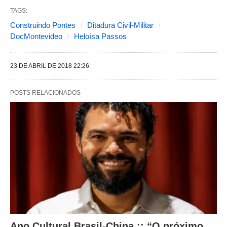
TAGS:
t
Construindo Pontes
Ditadura Civil-Militar
e
DocMontevideo
Heloísa Passos
s
a
23 DE ABRIL DE 2018 22:26
l
t
POSTS RELACIONADOS
e
r
a
m
o
c
o
n
Ano Cultural Brasil-China :: “O próximo
t