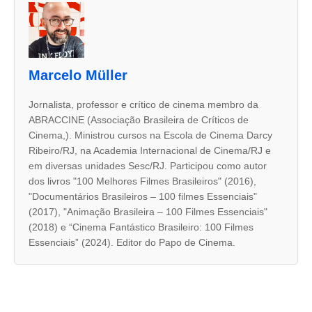
s
d
u
Marcelo Müller
a
s
Jornalista, professor e crítico de cinema membro da
ABRACCINE (Associação Brasileira de Críticos de
a
Cinema,). Ministrou cursos na Escola de Cinema Darcy
b
Ribeiro/RJ, na Academia Internacional de Cinema/RJ e
a
em diversas unidades Sesc/RJ. Participou como autor
dos livros "100 Melhores Filmes Brasileiros" (2016),
s
"Documentários Brasileiros – 100 filmes Essenciais"
s
(2017), "Animação Brasileira – 100 Filmes Essenciais"
e
(2018) e “Cinema Fantástico Brasileiro: 100 Filmes
Essenciais” (2024). Editor do Papo de Cinema.
g
u
i
n