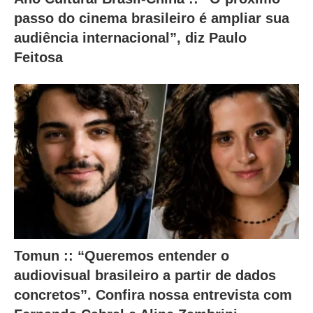
passo do cinema brasileiro é ampliar sua
e
audiência internacional”, diz Paulo
ú
Feitosa
d
o
a
b
a
i
x
o
.
Tomun :: “Queremos entender o
audiovisual brasileiro a partir de dados
concretos”. Confira nossa entrevista com