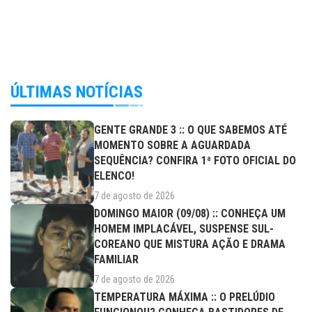
ÚLTIMAS NOTÍCIAS
GENTE GRANDE 3 :: O QUE SABEMOS ATÉ
MOMENTO SOBRE A AGUARDADA
SEQUÊNCIA? CONFIRA 1ª FOTO OFICIAL DO
ELENCO!
7 de agosto de 2026
DOMINGO MAIOR (09/08) :: CONHEÇA UM
HOMEM IMPLACÁVEL, SUSPENSE SUL-
COREANO QUE MISTURA AÇÃO E DRAMA
FAMILIAR
7 de agosto de 2026
TEMPERATURA MÁXIMA :: O PRELÚDIO