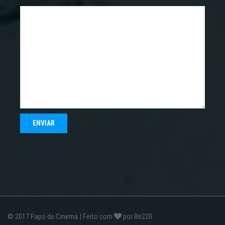
© 2017
Papo de Cinema
| Feito com
por
Be220