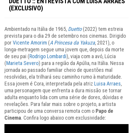
DUETTO :: ENTREVISTA COM LUISA ARRAES
(EXCLUSIVO)
Ambientado na Itália de 1965,
Duetto
(2022) tem estreia
prevista para o dia 29 de setembro nos cinemas. Dirigido
por
Vicente Amorim
(
A Princesa da Yakuza
, 2021), o
longa-metragem segue uma jovem que, depois da morte
de seu pai (
Rodrigo Lombardi
), viaja com a avó, Lúcia
(
Marieta Severo
) para a região da Apúlia, na Itália. Nessa
jornada ao passado familiar cheio de questões mal
resolvidas, ela trilhará seu caminho rumo à maturidade.
Essa jovem é Cora, interpretada pela atriz
Luisa Arraes
,
uma personagem que enfrenta a dura missão se tornar
adulta enquanto lida com uma série de dores, dúvidas e
revelações. Para falar mais sobre o projeto, a artista
participou de uma conversa remota com o
Papo de
Cinema
. Confira logo abaixo com exclusividade: