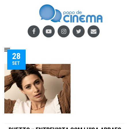
28
SET