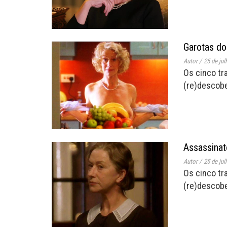
Garotas do
Autor
/
25 de jul
Os cinco tr
(re)descobe
Assassinat
Autor
/
25 de jul
Os cinco tr
(re)descobe