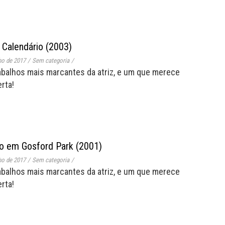
 Calendário (2003)
ho de 2017
/
Sem categoria
/
abalhos mais marcantes da atriz, e um que merece
rta!
o em Gosford Park (2001)
ho de 2017
/
Sem categoria
/
abalhos mais marcantes da atriz, e um que merece
rta!