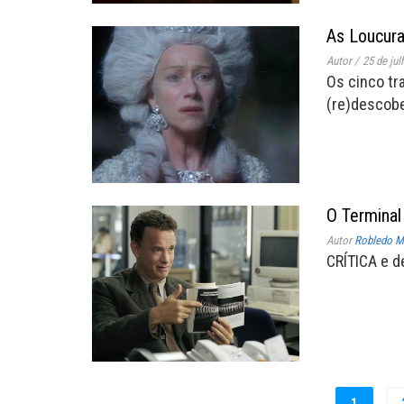
As Loucura
Autor
/
25 de jul
Os cinco tr
(re)descobe
O Terminal
Autor
Robledo Mi
CRÍTICA e d
1