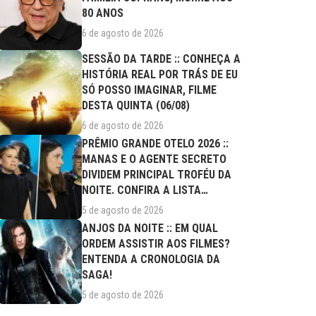
80 ANOS
6 de agosto de 2026
SESSÃO DA TARDE :: CONHEÇA A
HISTÓRIA REAL POR TRÁS DE EU
SÓ POSSO IMAGINAR, FILME
DESTA QUINTA (06/08)
6 de agosto de 2026
PRÊMIO GRANDE OTELO 2026 ::
MANAS E O AGENTE SECRETO
DIVIDEM PRINCIPAL TROFÉU DA
NOITE. CONFIRA A LISTA
COMPLETA DE...
5 de agosto de 2026
ANJOS DA NOITE :: EM QUAL
ORDEM ASSISTIR AOS FILMES?
ENTENDA A CRONOLOGIA DA
SAGA!
5 de agosto de 2026