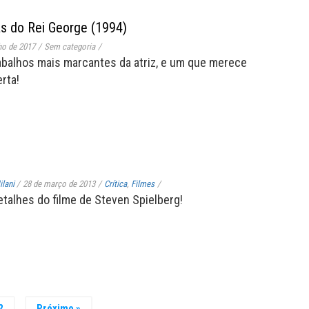
s do Rei George (1994)
ho de 2017
/
Sem categoria
/
abalhos mais marcantes da atriz, e um que merece
rta!
lani
/
28 de março de 2013
/
Crítica
,
Filmes
/
etalhes do filme de Steven Spielberg!
2
Próximo »