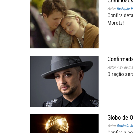
Criminoso
Autor
Redação P
Confira det
Moretz!
Confirmada
Autor
/
29 de ma
Direção ser
Globo de O
Autor
Robledo Mi
Confira a n