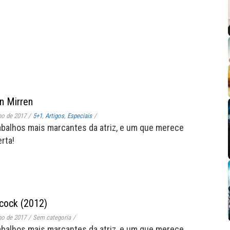
en Mirren
ho de 2017
/
5+1
,
Artigos
,
Especiais
/
abalhos mais marcantes da atriz, e um que merece
rta!
hcock (2012)
ho de 2017
/
Sem categoria
/
abalhos mais marcantes da atriz, e um que merece