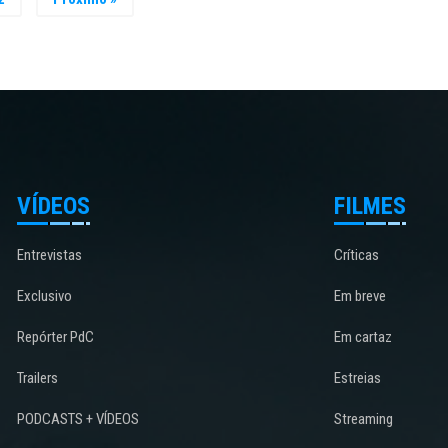
VÍDEOS
FILMES
Entrevistas
Críticas
Exclusivo
Em breve
Repórter PdC
Em cartaz
Trailers
Estreias
PODCASTS + VÍDEOS
Streaming