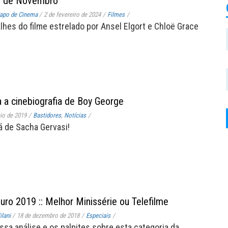
s de Novembro
apo de Cinema
/
2 de fevereiro de 2024
/
Filmes
/
alhes do filme estrelado por Ansel Elgort e Chloë Grace
 a cinebiografia de Boy George
io de 2019
/
Bastidores
,
Notícias
/
á de Sacha Gervasi!
uro 2019 :: Melhor Minissérie ou Telefilme
lani
/
18 de dezembro de 2018
/
Especiais
/
ossa análise e os palpites sobre esta categoria da