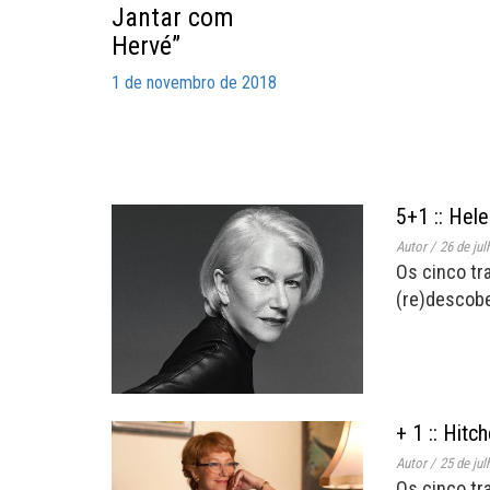
Jantar com
Hervé”
1 de novembro de 2018
5+1 :: Hel
Autor
/
26 de jul
Os cinco tr
(re)descobe
+ 1 :: Hitc
Autor
/
25 de jul
Os cinco tr