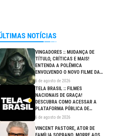
ÚLTIMAS NOTÍCIAS
VINGADORES :: MUDANÇA DE
TÍTULO, CRÍTICAS E MAIS!
ENTENDA A POLÊMICA
ENVOLVENDO O NOVO FILME DA
MARVEL
6 de agosto de 2026
TELA BRASIL :: FILMES
NACIONAIS DE GRAÇA!
DESCUBRA COMO ACESSAR A
PLATAFORMA PÚBLICA DE
STREAMING
6 de agosto de 2026
VINCENT PASTORE, ATOR DE
FAMÍLIA SOPRANO, MORRE AOS