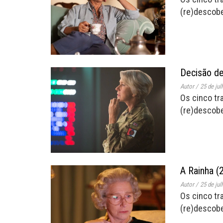
(re)descobe
Decisão de
Autor
/
25 de jul
Os cinco tr
(re)descobe
A Rainha (
Autor
/
25 de jul
Os cinco tr
(re)descobe