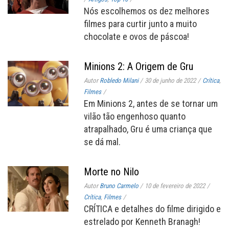
Nós escolhemos os dez melhores
filmes para curtir junto a muito
chocolate e ovos de páscoa!
Minions 2: A Origem de Gru
Autor
Robledo Milani
/
30 de junho de 2022
/
Crítica
,
Filmes
/
Em Minions 2, antes de se tornar um
vilão tão engenhoso quanto
atrapalhado, Gru é uma criança que
se dá mal.
Morte no Nilo
Autor
Bruno Carmelo
/
10 de fevereiro de 2022
/
Crítica
,
Filmes
/
CRÍTICA e detalhes do filme dirigido e
estrelado por Kenneth Branagh!