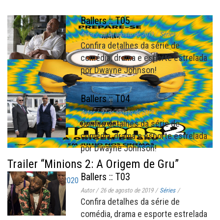
Ballers :: T05
Autor
/
28 de agosto de 2019
/
Séries
/
Confira detalhes da série de
comédia, drama e esporte estrelada
por Dwayne Johnson!
Ballers :: T04
Autor
/
27 de agosto de 2019
/
Séries
/
Confira detalhes da série de
comédia, drama e esporte estrelada
por Dwayne Johnson!
Trailer “Minions 2: A Origem de Gru”
Ballers :: T03
6 de fevereiro de 2020
Autor
/
26 de agosto de 2019
/
Séries
/
Confira detalhes da série de
comédia, drama e esporte estrelada