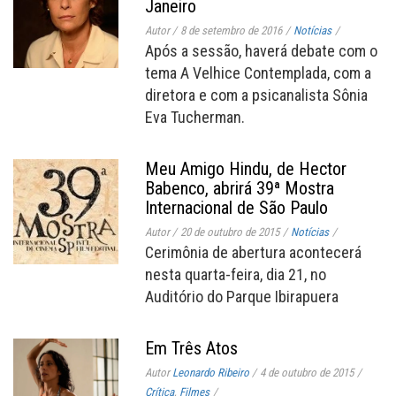
Janeiro
Autor
/
8 de setembro de 2016
/
Notícias
/
Após a sessão, haverá debate com o
tema A Velhice Contemplada, com a
diretora e com a psicanalista Sônia
Eva Tucherman.
Meu Amigo Hindu, de Hector
Babenco, abrirá 39ª Mostra
Internacional de São Paulo
Autor
/
20 de outubro de 2015
/
Notícias
/
Cerimônia de abertura acontecerá
nesta quarta-feira, dia 21, no
Auditório do Parque Ibirapuera
Em Três Atos
Autor
Leonardo Ribeiro
/
4 de outubro de 2015
/
Crítica
,
Filmes
/