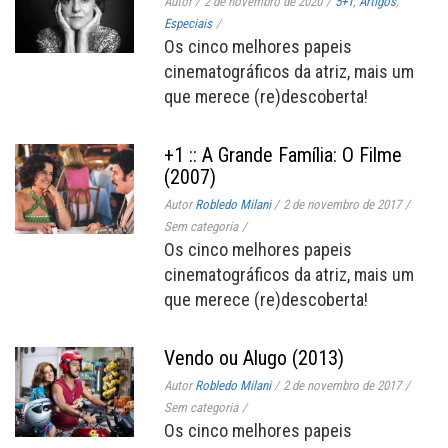
Autor
/
2 de novembro de 2020
/
5+1
,
Artigos
,
Especiais
/
Os cinco melhores papeis
cinematográficos da atriz, mais um
que merece (re)descoberta!
+1 :: A Grande Família: O Filme
(2007)
Autor
Robledo Milani
/
2 de novembro de 2017
/
Sem categoria
/
Os cinco melhores papeis
cinematográficos da atriz, mais um
que merece (re)descoberta!
Vendo ou Alugo (2013)
Autor
Robledo Milani
/
2 de novembro de 2017
/
Sem categoria
/
Os cinco melhores papeis