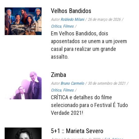
Velhos Bandidos
Autor
Robledo Milani
/
26 de março de 2026
/
Crítica
,
Filmes
/
Em Velhos Bandidos, dois
aposentados se unem a um jovem
casal para realizar um grande
assalto.
Zimba
Autor
Bruno Carmelo
/
30 de setembro de 2021
/
Crítica
,
Filmes
/
CRÍTICA e detalhes do filme
selecionado para o Festival É Tudo
Verdade 2021!
5+1 :: Marieta Severo