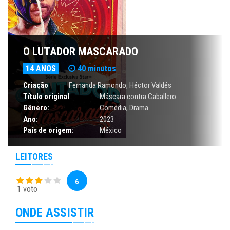
O LUTADOR MASCARADO
14 ANOS
40 minutos
Criação
Fernanda Ramondo, Héctor Valdés
Título original
Máscara contra Caballero
Gênero:
Comédia
,
Drama
Ano:
2023
País de origem:
México
LEITORES
6
1 voto
ONDE ASSISTIR