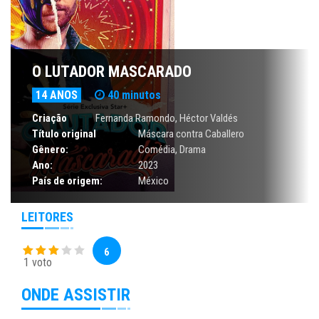
O LUTADOR MASCARADO
14 ANOS
40 minutos
Criação
Fernanda Ramondo, Héctor Valdés
Título original
Máscara contra Caballero
Gênero:
Comédia
,
Drama
Ano:
2023
País de origem:
México
LEITORES
6
1 voto
ONDE ASSISTIR