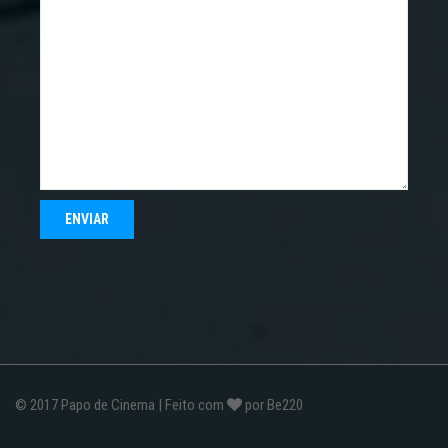
© 2017
Papo de Cinema
| Feito com
por
Be220