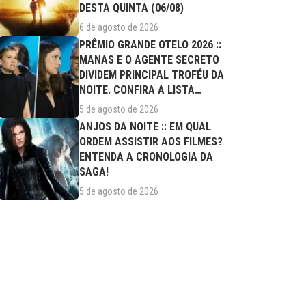
DESTA QUINTA (06/08)
6 de agosto de 2026
PRÊMIO GRANDE OTELO 2026 ::
MANAS E O AGENTE SECRETO
DIVIDEM PRINCIPAL TROFÉU DA
NOITE. CONFIRA A LISTA
COMPLETA DE...
5 de agosto de 2026
ANJOS DA NOITE :: EM QUAL
ORDEM ASSISTIR AOS FILMES?
ENTENDA A CRONOLOGIA DA
SAGA!
5 de agosto de 2026