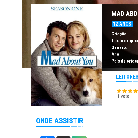
MAD ABOU
12 ANOS
Criação
Título origina
Gênero:
Ano:
País de orige
LEITORE
1 voto
ONDE ASSISTIR