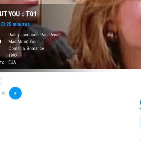
T YOU :: T01
25 minutos
Danny Jacobson, Paul Reiser
l
Mad About You
Comédia
,
Romance
1992
m:
EUA
S
8