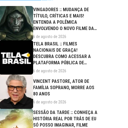
VINGADORES :: MUDANÇA DE
TÍTULO, CRÍTICAS E MAIS!
ENTENDA A POLÊMICA
ENVOLVENDO O NOVO FILME DA
MARVEL
6 de agosto de 2026
TELA BRASIL :: FILMES
NACIONAIS DE GRAÇA!
DESCUBRA COMO ACESSAR A
PLATAFORMA PÚBLICA DE
STREAMING
6 de agosto de 2026
VINCENT PASTORE, ATOR DE
FAMÍLIA SOPRANO, MORRE AOS
80 ANOS
6 de agosto de 2026
SESSÃO DA TARDE :: CONHEÇA A
HISTÓRIA REAL POR TRÁS DE EU
SÓ POSSO IMAGINAR, FILME