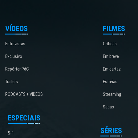
VÍDEOS
FILMES
Entrevistas
Críticas
Exclusivo
Em breve
Repórter PdC
Em cartaz
Trailers
Estreias
PODCASTS + VÍDEOS
Streaming
Sagas
ESPECIAIS
SÉRIES
5+1