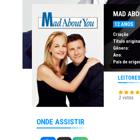
MAD ABO
12 ANOS
Criação
Título origina
Gênero:
Ano:
País de orige
LEITORE
2 votos
ONDE ASSISTIR