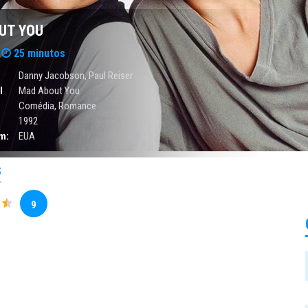
UT YOU
25 minutos
Danny Jacobson, Paul Reiser
l
Mad About You
Comédia
,
Romance
1992
m:
EUA
S
9