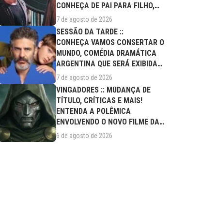
CONHEÇA DE PAI PARA FILHO,
FILME DESTE...
7 de agosto de 2026
SESSÃO DA TARDE ::
CONHEÇA VAMOS CONSERTAR O
MUNDO, COMÉDIA DRAMÁTICA
ARGENTINA QUE SERÁ EXIBIDA
NESTA SEXTA (07/08)
7 de agosto de 2026
VINGADORES :: MUDANÇA DE
TÍTULO, CRÍTICAS E MAIS!
ENTENDA A POLÊMICA
ENVOLVENDO O NOVO FILME DA
MARVEL
6 de agosto de 2026