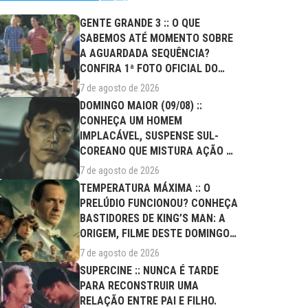
GENTE GRANDE 3 :: O QUE
SABEMOS ATÉ MOMENTO SOBRE
A AGUARDADA SEQUÊNCIA?
CONFIRA 1ª FOTO OFICIAL DO
ELENCO!
7 de agosto de 2026
DOMINGO MAIOR (09/08) ::
CONHEÇA UM HOMEM
IMPLACÁVEL, SUSPENSE SUL-
COREANO QUE MISTURA AÇÃO E
DRAMA FAMILIAR
7 de agosto de 2026
TEMPERATURA MÁXIMA :: O
PRELÚDIO FUNCIONOU? CONHEÇA
BASTIDORES DE KING’S MAN: A
ORIGEM, FILME DESTE DOMINGO
(09/08)
7 de agosto de 2026
SUPERCINE :: NUNCA É TARDE
PARA RECONSTRUIR UMA
RELAÇÃO ENTRE PAI E FILHO.