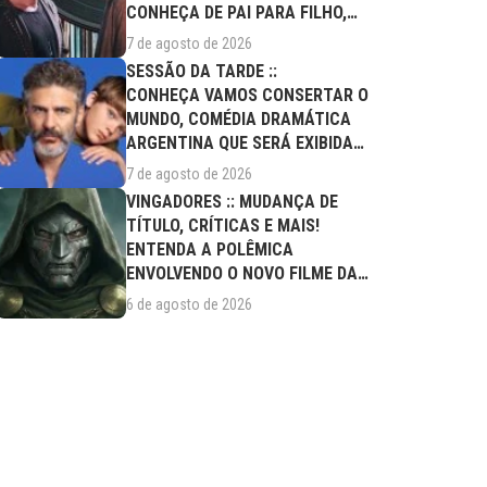
CONHEÇA DE PAI PARA FILHO,
FILME DESTE...
7 de agosto de 2026
SESSÃO DA TARDE ::
CONHEÇA VAMOS CONSERTAR O
MUNDO, COMÉDIA DRAMÁTICA
ARGENTINA QUE SERÁ EXIBIDA
NESTA SEXTA (07/08)
7 de agosto de 2026
VINGADORES :: MUDANÇA DE
TÍTULO, CRÍTICAS E MAIS!
ENTENDA A POLÊMICA
ENVOLVENDO O NOVO FILME DA
MARVEL
6 de agosto de 2026