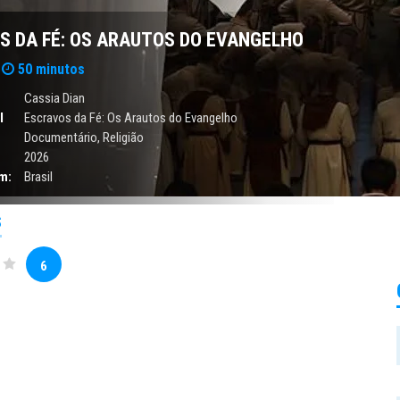
S DA FÉ: OS ARAUTOS DO EVANGELHO
50 minutos
Cassia Dian
l
Escravos da Fé: Os Arautos do Evangelho
Documentário
,
Religião
2026
m:
Brasil
S
6