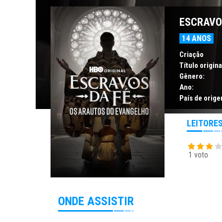
ESCRAVO
14 ANOS
Criação
Título origina
Gênero:
Ano:
País de orige
LEITORE
1 voto
ONDE ASSISTIR