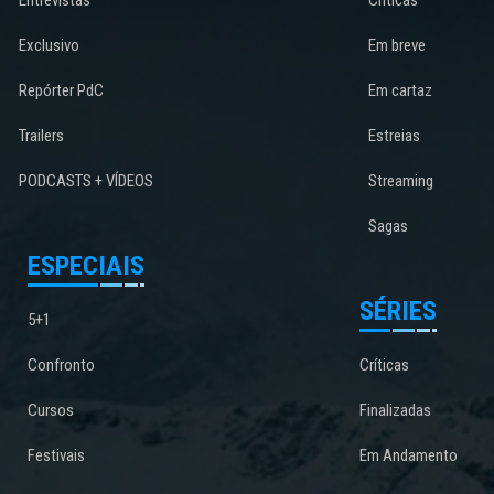
Entrevistas
Críticas
Exclusivo
Em breve
Repórter PdC
Em cartaz
Trailers
Estreias
PODCASTS + VÍDEOS
Streaming
Sagas
ESPECIAIS
SÉRIES
5+1
Confronto
Críticas
Cursos
Finalizadas
Festivais
Em Andamento