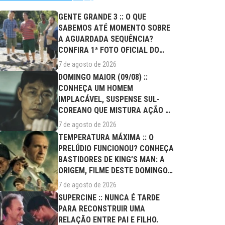
GENTE GRANDE 3 :: O QUE
SABEMOS ATÉ MOMENTO SOBRE
A AGUARDADA SEQUÊNCIA?
CONFIRA 1ª FOTO OFICIAL DO
ELENCO!
7 de agosto de 2026
DOMINGO MAIOR (09/08) ::
CONHEÇA UM HOMEM
IMPLACÁVEL, SUSPENSE SUL-
COREANO QUE MISTURA AÇÃO E
DRAMA FAMILIAR
7 de agosto de 2026
TEMPERATURA MÁXIMA :: O
PRELÚDIO FUNCIONOU? CONHEÇA
BASTIDORES DE KING’S MAN: A
ORIGEM, FILME DESTE DOMINGO
(09/08)
7 de agosto de 2026
SUPERCINE :: NUNCA É TARDE
PARA RECONSTRUIR UMA
RELAÇÃO ENTRE PAI E FILHO.