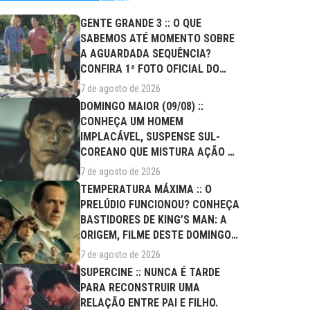
GENTE GRANDE 3 :: O QUE
SABEMOS ATÉ MOMENTO SOBRE
A AGUARDADA SEQUÊNCIA?
CONFIRA 1ª FOTO OFICIAL DO
ELENCO!
7 de agosto de 2026
DOMINGO MAIOR (09/08) ::
CONHEÇA UM HOMEM
IMPLACÁVEL, SUSPENSE SUL-
COREANO QUE MISTURA AÇÃO E
DRAMA FAMILIAR
7 de agosto de 2026
TEMPERATURA MÁXIMA :: O
PRELÚDIO FUNCIONOU? CONHEÇA
BASTIDORES DE KING’S MAN: A
ORIGEM, FILME DESTE DOMINGO
(09/08)
7 de agosto de 2026
SUPERCINE :: NUNCA É TARDE
PARA RECONSTRUIR UMA
RELAÇÃO ENTRE PAI E FILHO.