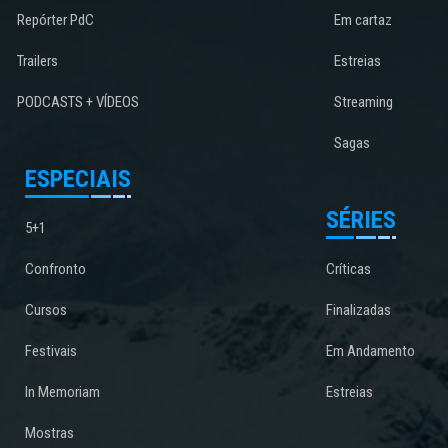
Repórter PdC
Em cartaz
Trailers
Estreias
PODCASTS + VÍDEOS
Streaming
Sagas
ESPECIAIS
SÉRIES
5+1
Confronto
Críticas
Cursos
Finalizadas
Festivais
Em Andamento
In Memoriam
Estreias
Mostras