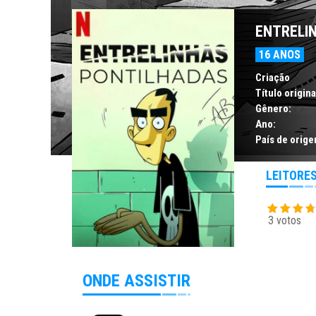
ENTRELI
16 ANOS
Criação
Título origina
Gênero:
Ano:
País de orige
LEITORE
3 votos
ONDE ASSISTIR