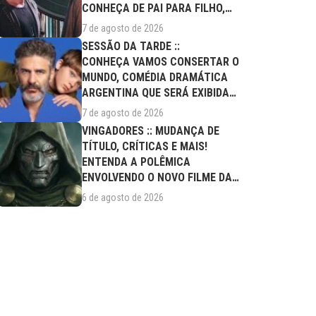
CONHEÇA DE PAI PARA FILHO,
FILME DESTE...
7 de agosto de 2026
SESSÃO DA TARDE ::
CONHEÇA VAMOS CONSERTAR O
MUNDO, COMÉDIA DRAMÁTICA
ARGENTINA QUE SERÁ EXIBIDA
NESTA SEXTA (07/08)
7 de agosto de 2026
VINGADORES :: MUDANÇA DE
TÍTULO, CRÍTICAS E MAIS!
ENTENDA A POLÊMICA
ENVOLVENDO O NOVO FILME DA
MARVEL
6 de agosto de 2026