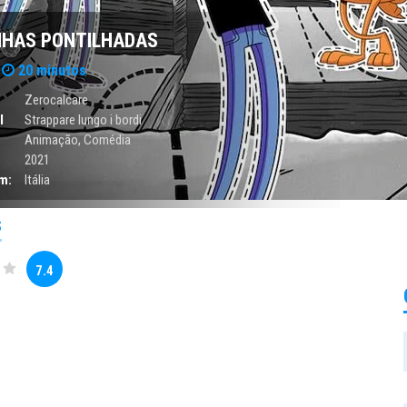
NHAS PONTILHADAS
20 minutos
Zerocalcare
l
Strappare lungo i bordi
Animação
,
Comédia
2021
m:
Itália
S
7.4