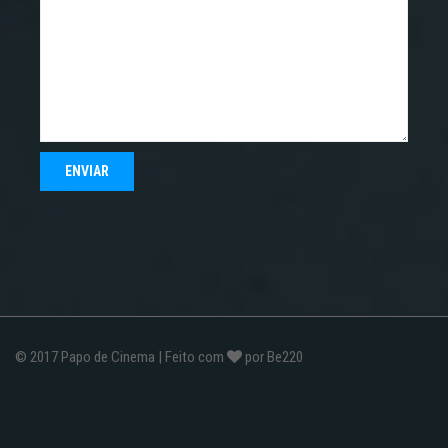
© 2017
Papo de Cinema
| Feito com
por
Be220