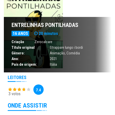
ENTRELINHAS PONTILHADAS
16 ANOS
20 minutos
Criação
Zerocalcare
Título original
Strappare lungo i bordi
Gênero:
Animação
,
Comédia
Ano:
2021
País de origem:
Itália
LEITORES
7.4
3 votos
ONDE ASSISTIR