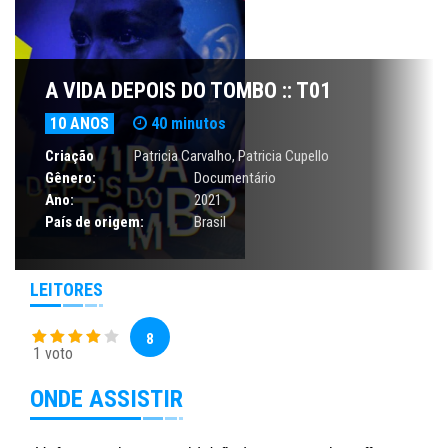
A VIDA DEPOIS DO TOMBO :: T01
10 ANOS
40 minutos
Criação
Patricia Carvalho, Patricia Cupello
Gênero:
Documentário
Ano:
2021
País de origem:
Brasil
LEITORES
8
1 voto
ONDE ASSISTIR