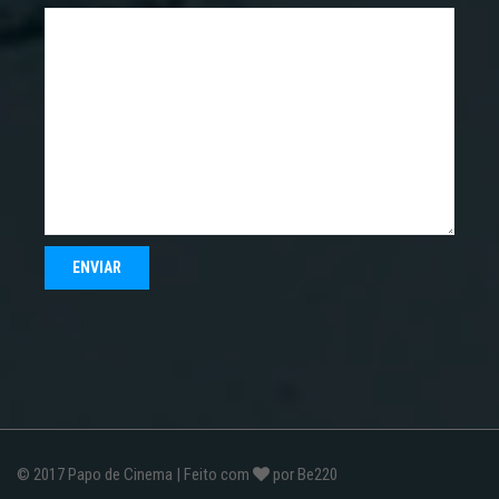
© 2017
Papo de Cinema
| Feito com
por
Be220