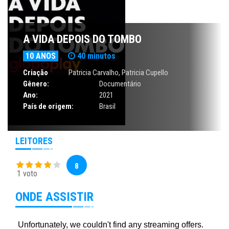
A VIDA DEPOIS DO TOMBO
10 ANOS
40 minutos
Criação
Patricia Carvalho, Patricia Cupello
Gênero:
Documentário
Ano:
2021
País de origem:
Brasil
LEITORES
8
1 voto
ONDE ASSISTIR