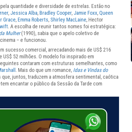
pela quantidade e diversidade de estrelas. Estão no
rner
,
Jessica Alba
,
Bradley Cooper
,
Jamie Foxx
,
Queen
r Grace
,
Emma Roberts
,
Shirley MacLaine
, Hector
wift
. A escolha de reunir tantos nomes foi estratégica:
da Mulher
(1990), sabia que o apelo coletivo de
o cinema – e funcionou.
 um sucesso comercial, arrecadando mais de US$ 216
e US$ 52 milhões. O modelo foi inspirado em
seguintes contaram com estruturas semelhantes, como
arshall
. Mais do que um romance,
Idas e Vindas do
 que, juntos, traduzem a atmosfera sentimental, caótica
etem encantar o público da Sessão da Tarde com