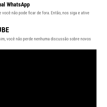
nal WhatsApp
cê não pode ficar de fora. Então, nos siga e ative
UBE
sim, você não perde nenhuma discussão sobre novos