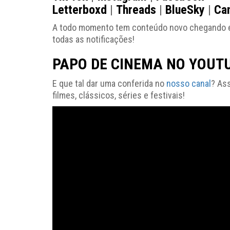
Letterboxd
|
Threads
|
BlueSky
|
Ca
A todo momento tem conteúdo novo chegando e vo
todas as notificações!
PAPO DE CINEMA NO YOUT
E que tal dar uma conferida no
nosso canal
? As
filmes, clássicos, séries e festivais!