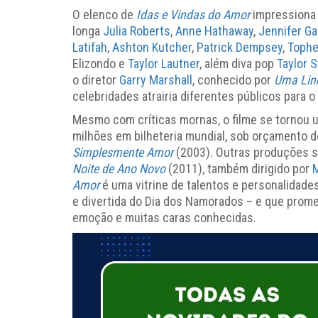
O elenco de
Idas e Vindas do Amor
impressiona 
longa
Julia Roberts
,
Anne Hathaway
,
Jennifer Ga
Latifah
,
Ashton Kutcher
,
Patrick Dempsey
,
Tophe
Elizondo e
Taylor Lautner
, além diva pop
Taylor S
o diretor
Garry Marshall
, conhecido por
Uma Lin
celebridades atrairia diferentes públicos para 
Mesmo com críticas mornas, o filme se tornou
milhões em bilheteria mundial, sob orçamento d
Simplesmente Amor
(2003). Outras produções 
Noite de Ano Novo
(2011), também dirigido por
M
Amor
é uma vitrine de talentos e personalidades
e divertida do Dia dos Namorados – e que prom
emoção e muitas caras conhecidas.