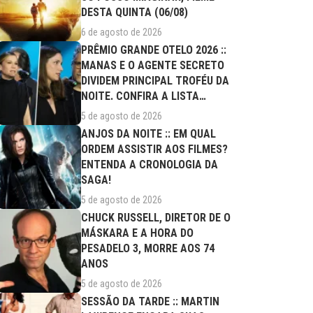
DESTA QUINTA (06/08)
6 de agosto de 2026
PRÊMIO GRANDE OTELO 2026 ::
MANAS E O AGENTE SECRETO
DIVIDEM PRINCIPAL TROFÉU DA
NOITE. CONFIRA A LISTA
COMPLETA DE...
5 de agosto de 2026
ANJOS DA NOITE :: EM QUAL
ORDEM ASSISTIR AOS FILMES?
ENTENDA A CRONOLOGIA DA
SAGA!
5 de agosto de 2026
CHUCK RUSSELL, DIRETOR DE O
MÁSKARA E A HORA DO
PESADELO 3, MORRE AOS 74
ANOS
5 de agosto de 2026
SESSÃO DA TARDE :: MARTIN