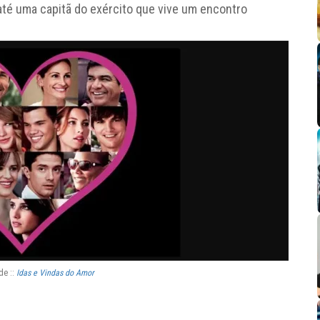
té uma capitã do exército que vive um encontro
de ::
Idas e Vindas do Amor