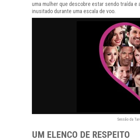
uma mulher que descobre estar sendo traída e a
inusitado durante uma escala de voo.
Sessão da Tar
UM ELENCO DE RESPEITO