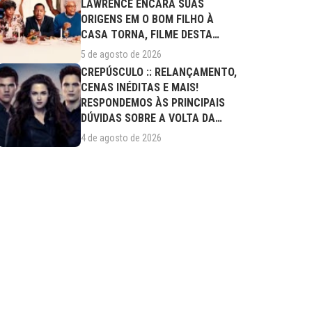
LAWRENCE ENCARA SUAS
ORIGENS EM O BOM FILHO À
CASA TORNA, FILME DESTA
QUARTA (05/08)
5 de agosto de 2026
CREPÚSCULO :: RELANÇAMENTO,
CENAS INÉDITAS E MAIS!
RESPONDEMOS ÀS PRINCIPAIS
DÚVIDAS SOBRE A VOLTA DA
SAGA AOS CINEMAS
4 de agosto de 2026