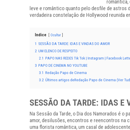
romântica, 
leve e romântico quanto pelo desfile de astro
verdadeira constelação de Hollywood reunida 
Indice
Ocultar
1
SESSÃO DA TARDE: IDAS E VINDAS DO AMOR
2
UM ELENCO DE RESPEITO
2.1
PAPO NAS REDES Tik Tok | Instagram | Facebook Lett
3
PAPO DE CINEMA NO YOUTUBE
3.1
Redação Papo de Cinema
3.2
Últimos artigos deRedação Papo de Cinema (Ver Tud
SESSÃO DA TARDE: IDAS E
Na Sessão da Tarde, o Dia dos Namorados é o pa
amor, desilusões, encontros e reencontros na 
uma florista romântica, um casal de adolescent