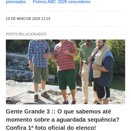
premiados
Prêmio ABC 2026 vencedores
e
g
19 DE MAIO DE 2026 12:24
u
i
POSTS RELACIONADOS
n
t
e
s
a
l
t
e
r
Gente Grande 3 :: O que sabemos até
a
momento sobre a aguardada sequência?
m
Confira 1ª foto oficial do elenco!