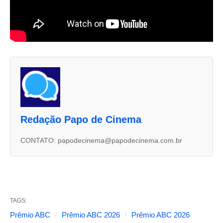
A
s
d
u
Redação Papo de Cinema
a
s
CONTATO: papodecinema@papodecinema.com.br
a
b
a
s
TAGS:
s
Prêmio ABC
Prêmio ABC 2026
Prêmio ABC 2026