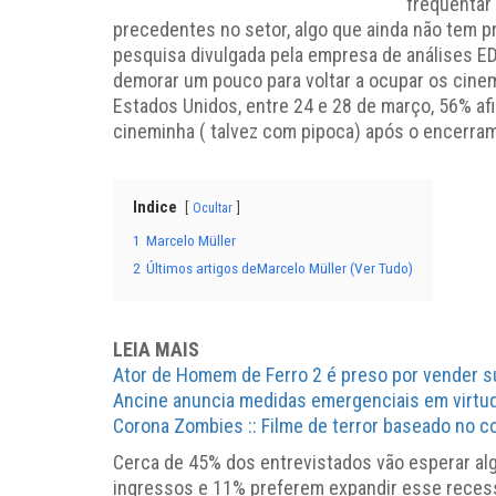
frequentar
precedentes no setor, algo que ainda não tem p
pesquisa divulgada pela empresa de análises E
demorar um pouco para voltar a ocupar os cinem
Estados Unidos, entre 24 e 28 de março, 56% af
cineminha ( talvez com pipoca) após o encerra
Indice
Ocultar
1
Marcelo Müller
2
Últimos artigos deMarcelo Müller (Ver Tudo)
LEIA MAIS
Ator de Homem de Ferro 2 é preso por vender s
Ancine anuncia medidas emergenciais em virtu
Corona Zombies :: Filme de terror baseado no co
Cerca de 45% dos entrevistados vão esperar 
ingressos e 11% preferem expandir esse reces