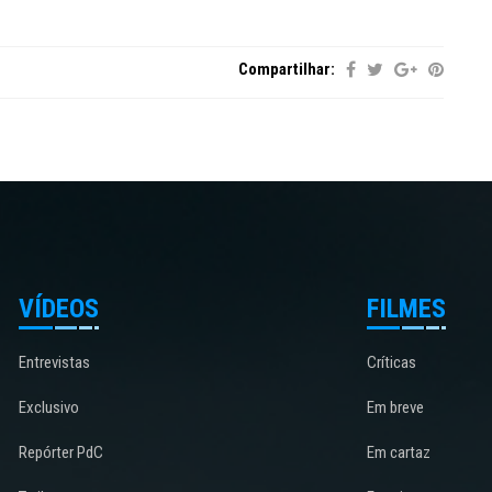
Compartilhar:
VÍDEOS
FILMES
Entrevistas
Críticas
Exclusivo
Em breve
Repórter PdC
Em cartaz