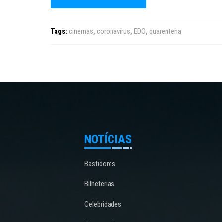
Tags:
cinemas
,
coronavírus
,
EDO
,
quarentena
NOTÍCIAS
Bastidores
Bilheterias
Celebridades