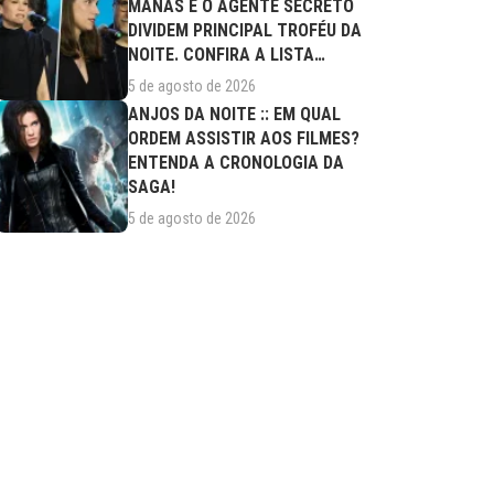
MANAS E O AGENTE SECRETO
DIVIDEM PRINCIPAL TROFÉU DA
NOITE. CONFIRA A LISTA
COMPLETA DE...
5 de agosto de 2026
ANJOS DA NOITE :: EM QUAL
ORDEM ASSISTIR AOS FILMES?
ENTENDA A CRONOLOGIA DA
SAGA!
5 de agosto de 2026