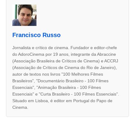
A
s
d
u
Francisco Russo
a
s
Jornalista e crítico de cinema. Fundador e editor-chefe
do AdoroCinema por 19 anos, integrante da Abraccine
a
(Associação Brasileira de Críticos de Cinema) e ACCRJ
b
(Associação de Críticos de Cinema do Rio de Janeiro),
a
autor de textos nos livros "100 Melhores Filmes
Brasileiros", "Documentário Brasileiro - 100 Filmes
s
Essenciais", "Animação Brasileira - 100 Filmes
s
Essenciais" e "Curta Brasileiro - 100 Filmes Essenciais".
e
Situado em Lisboa, é editor em Portugal do Papo de
Cinema.
g
u
i