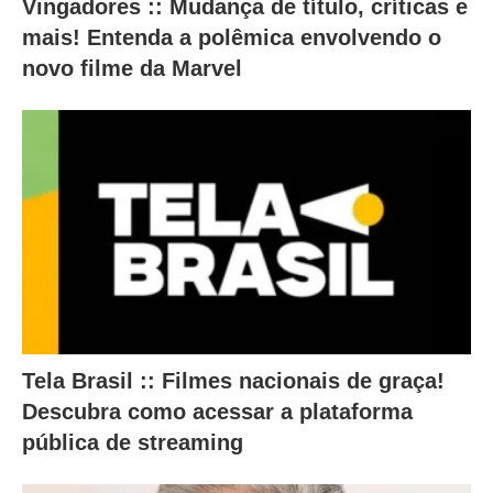
Vingadores :: Mudança de título, críticas e
t
mais! Entenda a polêmica envolvendo o
e
novo filme da Marvel
ú
d
o
a
b
a
i
x
o
.
Tela Brasil :: Filmes nacionais de graça!
Descubra como acessar a plataforma
pública de streaming