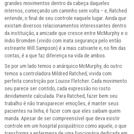
grandes movimentos dentro da cabeça daqueles
internos, começando um caminho sem volta – e, Ratched
entende, o final de seu controle naquele lugar. Ainda que
existam diversos relacionamentos interessantes dentro
da instituição, a amizade que cresce entre McMurphy e o
índio Bromden (vivido com inata segurança pelo então
estreante Will Sampson) é a mais cativante e, no fim das
contas, é a que faz diferença na vida de ambos.
Se por um lado temos o anárquico McMurphy, do outro
temos a controladora Mildred Ratched, vivida com
perfeita constrição por Louise Fletcher. Cada movimento
seu parece ser contido, cada expressão no rosto
devidamente calculada. Para Ratched, fazer bem seu
trabalho é não transparecer emoções, é manter seus
pacientes na linha, é fazer com que eles saibam quem
manda. Apesar de ser compreensível que deva existir
controle em um hospital psiquiátrico como aquele, o que
transforma a enfermeira de uma funcionária dedicada em