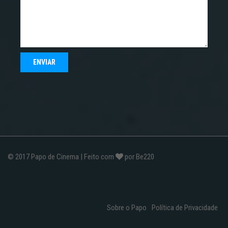
© 2017
Papo de Cinema
| Feito com
por
Be220
Sobre o Papo
Política de Privacidade