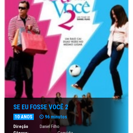
SE EU FOSSE VOCÊ 2
10 ANOS
96 minutos
Direção
Daniel Filho
Gênero:
Comédia