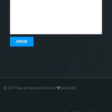
© 2017
Papo de Cinema
| Feito com
por
Be220