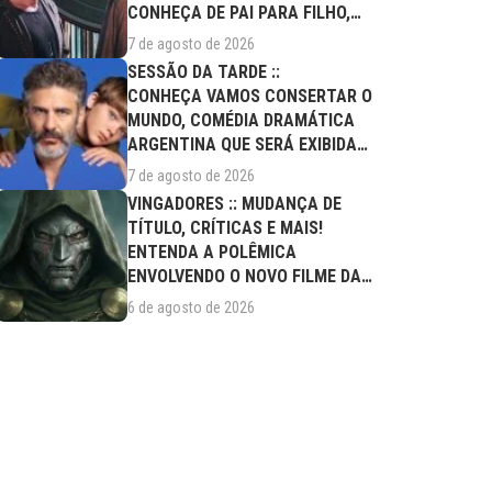
CONHEÇA DE PAI PARA FILHO,
FILME DESTE...
7 de agosto de 2026
SESSÃO DA TARDE ::
CONHEÇA VAMOS CONSERTAR O
MUNDO, COMÉDIA DRAMÁTICA
ARGENTINA QUE SERÁ EXIBIDA
NESTA SEXTA (07/08)
7 de agosto de 2026
VINGADORES :: MUDANÇA DE
TÍTULO, CRÍTICAS E MAIS!
ENTENDA A POLÊMICA
ENVOLVENDO O NOVO FILME DA
MARVEL
6 de agosto de 2026