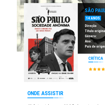
SÃO PAU
14 ANOS
Direção
Título origina
Gênero:
Ano:
País de orige
CRÍTICA
ONDE ASSISTIR