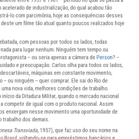
o acelerado de industrialização, do qual acabou tão
strá-lo com parcimônia, hoje as consequências desses
deste um filme tão atual quanto poucos realizados hoje
ebatada, com pessoas por todos os lados, todas
o nada para lugar nenhum. Ninguém tem tempo ou
 protagonista – ou seria apenas a câmera de
Person
? –
uidado e preocupação. Carlos olha para todos os lados,
 descartáveis, máquinas em constante movimento,
 – ou ninguém – quer comprar. Ele sai do Rio de
de uma nova vida, melhores condições de trabalho.
 início da Ditadura Militar, quando o mercado nacional
a competir de igual com o produto nacional. Assim
ntos enxergam nesse movimento uma oportunidade de
 trabalho dos demais.
onesa Transviada
, 1957), que faz uso do seu nome na
lo Brasil, voltando-se para empréstimos bancários e