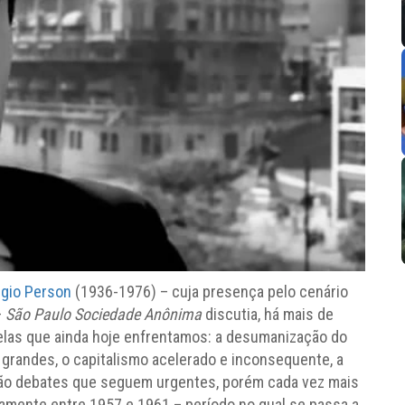
rgio Person
(1936-1976) – cuja presença pelo cenário
–
São Paulo Sociedade Anônima
discutia, há mais de
las que ainda hoje enfrentamos: a desumanização do
 grandes, o capitalismo acelerado e inconsequente, a
São debates que seguem urgentes, porém cada vez mais
camente entre 1957 e 1961 – período no qual se passa a