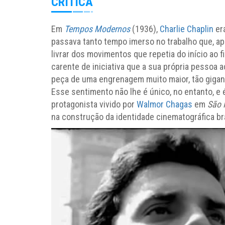
CRÍTICA
Em
Tempos Modernos
(1936),
Charlie Chaplin
era
passava tanto tempo imerso no trabalho que, apó
livrar dos movimentos que repetia do início ao f
carente de iniciativa que a sua própria pessoa 
peça de uma engrenagem muito maior, tão gigan
Esse sentimento não lhe é único, no entanto, e 
protagonista vivido por
Walmor Chagas
em
São 
na construção da identidade cinematográfica bra