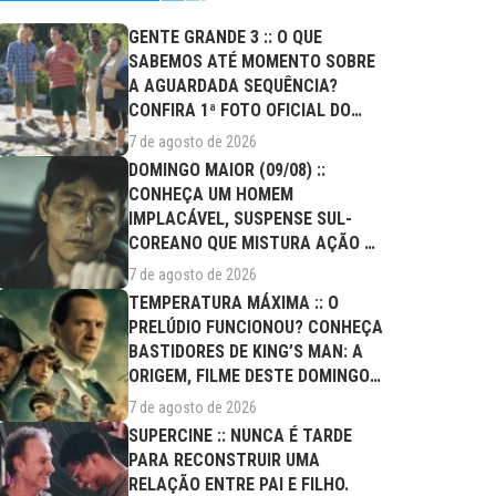
GENTE GRANDE 3 :: O QUE
SABEMOS ATÉ MOMENTO SOBRE
A AGUARDADA SEQUÊNCIA?
CONFIRA 1ª FOTO OFICIAL DO
ELENCO!
7 de agosto de 2026
DOMINGO MAIOR (09/08) ::
CONHEÇA UM HOMEM
IMPLACÁVEL, SUSPENSE SUL-
COREANO QUE MISTURA AÇÃO E
DRAMA FAMILIAR
7 de agosto de 2026
TEMPERATURA MÁXIMA :: O
PRELÚDIO FUNCIONOU? CONHEÇA
BASTIDORES DE KING’S MAN: A
ORIGEM, FILME DESTE DOMINGO
(09/08)
7 de agosto de 2026
SUPERCINE :: NUNCA É TARDE
PARA RECONSTRUIR UMA
RELAÇÃO ENTRE PAI E FILHO.