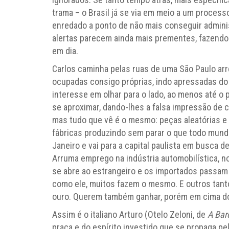
trama – o Brasil já se via em meio a um process
enredado a ponto de não mais conseguir admini
alertas parecem ainda mais prementes, fazendo 
em dia.
Carlos caminha pelas ruas de uma São Paulo arr
ocupadas consigo próprias, indo apressadas d
interesse em olhar para o lado, ao menos até o
se aproximar, dando-lhes a falsa impressão de c
mas tudo que vê é o mesmo: peças aleatórias e
fábricas produzindo sem parar o que todo mundo
Janeiro e vai para a capital paulista em busca 
Arruma emprego na indústria automobilística, no
se abre ao estrangeiro e os importados passam 
como ele, muitos fazem o mesmo. E outros ta
ouro. Querem também ganhar, porém em cima do
Assim é o italiano Arturo (Otelo Zeloni, de
A Bar
praça e do espírito investido que se propaga pe