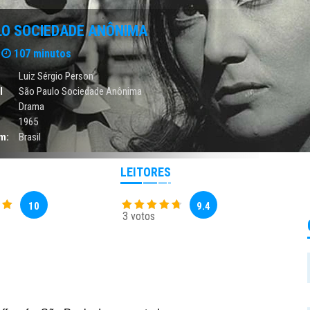
LO SOCIEDADE ANÔNIMA
107 minutos
Luiz Sérgio Person
l
São Paulo Sociedade Anônima
Drama
1965
m:
Brasil
LEITORES
10
9.4
3 votos