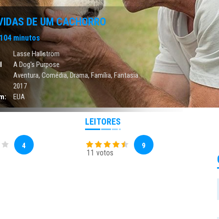
VIDAS DE UM CACHORRO
104 minutos
Lasse Hallström
l
A Dog's Purpose
Aventura
,
Comédia
,
Drama
,
Família
,
Fantasia
2017
m:
EUA
LEITORES
4
9
11 votos