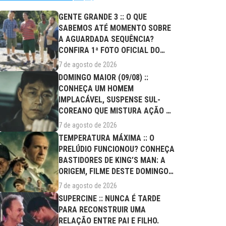
GENTE GRANDE 3 :: O QUE
SABEMOS ATÉ MOMENTO SOBRE
A AGUARDADA SEQUÊNCIA?
CONFIRA 1ª FOTO OFICIAL DO
ELENCO!
7 de agosto de 2026
DOMINGO MAIOR (09/08) ::
CONHEÇA UM HOMEM
IMPLACÁVEL, SUSPENSE SUL-
COREANO QUE MISTURA AÇÃO E
DRAMA FAMILIAR
7 de agosto de 2026
TEMPERATURA MÁXIMA :: O
PRELÚDIO FUNCIONOU? CONHEÇA
BASTIDORES DE KING’S MAN: A
ORIGEM, FILME DESTE DOMINGO
(09/08)
7 de agosto de 2026
SUPERCINE :: NUNCA É TARDE
PARA RECONSTRUIR UMA
RELAÇÃO ENTRE PAI E FILHO.