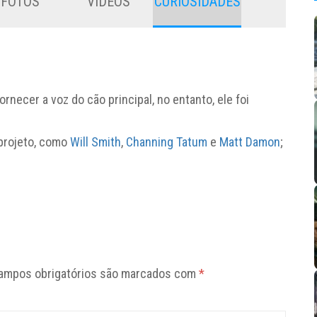
FOTOS
VÍDEOS
CURIOSIDADES
rnecer a voz do cão principal, no entanto, ele foi
 projeto, como
Will Smith
,
Channing Tatum
e
Matt Damon
;
ampos obrigatórios são marcados com
*