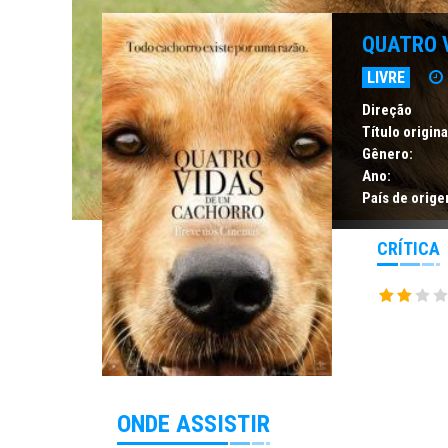
QUATRO 
LIVRE
Direção
Título origina
Gênero:
Ano:
País de orige
CRÍTICA
ONDE ASSISTIR