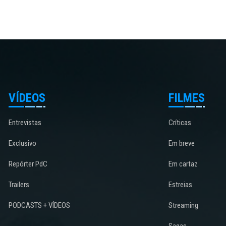
VÍDEOS
FILMES
Entrevistas
Críticas
Exclusivo
Em breve
Repórter PdC
Em cartaz
Trailers
Estreias
PODCASTS + VÍDEOS
Streaming