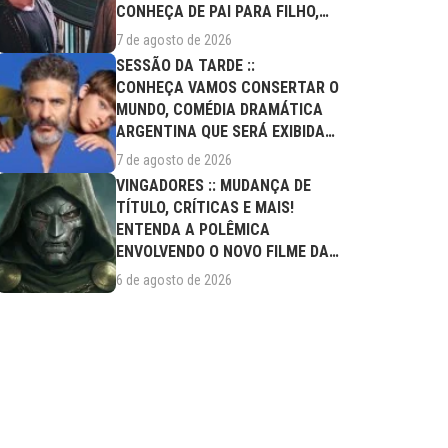
CONHEÇA DE PAI PARA FILHO,
FILME DESTE...
7 de agosto de 2026
SESSÃO DA TARDE ::
CONHEÇA VAMOS CONSERTAR O
MUNDO, COMÉDIA DRAMÁTICA
ARGENTINA QUE SERÁ EXIBIDA
NESTA SEXTA (07/08)
7 de agosto de 2026
VINGADORES :: MUDANÇA DE
TÍTULO, CRÍTICAS E MAIS!
ENTENDA A POLÊMICA
ENVOLVENDO O NOVO FILME DA
MARVEL
6 de agosto de 2026