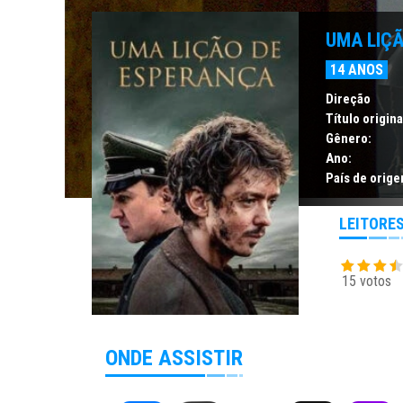
UMA LIÇ
14 ANOS
Direção
Título origina
Gênero:
Ano:
País de orige
LEITORE
15 votos
ONDE ASSISTIR