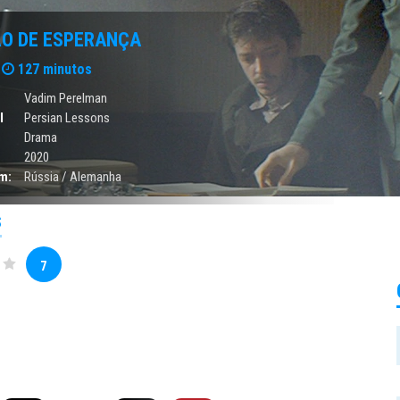
ÃO DE ESPERANÇA
127 minutos
Vadim Perelman
l
Persian Lessons
Drama
2020
m:
Rússia / Alemanha
S
7