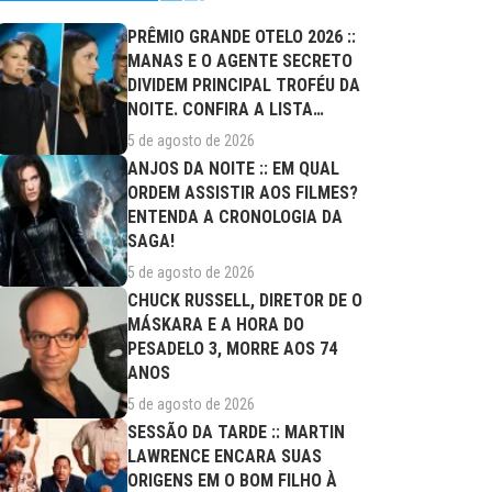
PRÊMIO GRANDE OTELO 2026 ::
MANAS E O AGENTE SECRETO
DIVIDEM PRINCIPAL TROFÉU DA
NOITE. CONFIRA A LISTA
COMPLETA DE...
5 de agosto de 2026
ANJOS DA NOITE :: EM QUAL
ORDEM ASSISTIR AOS FILMES?
ENTENDA A CRONOLOGIA DA
SAGA!
5 de agosto de 2026
CHUCK RUSSELL, DIRETOR DE O
MÁSKARA E A HORA DO
PESADELO 3, MORRE AOS 74
ANOS
5 de agosto de 2026
SESSÃO DA TARDE :: MARTIN
LAWRENCE ENCARA SUAS
ORIGENS EM O BOM FILHO À