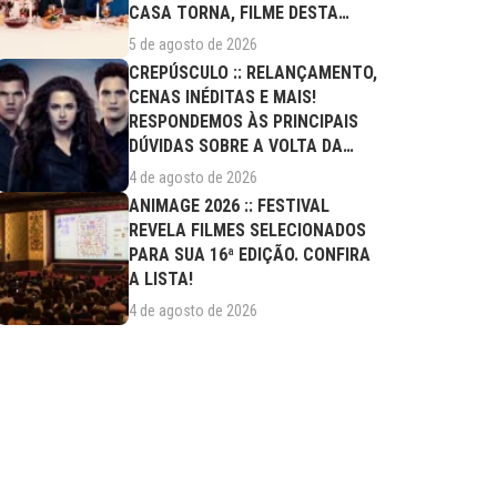
CASA TORNA, FILME DESTA
QUARTA (05/08)
5 de agosto de 2026
CREPÚSCULO :: RELANÇAMENTO,
CENAS INÉDITAS E MAIS!
RESPONDEMOS ÀS PRINCIPAIS
DÚVIDAS SOBRE A VOLTA DA
SAGA AOS CINEMAS
4 de agosto de 2026
ANIMAGE 2026 :: FESTIVAL
REVELA FILMES SELECIONADOS
PARA SUA 16ª EDIÇÃO. CONFIRA
A LISTA!
4 de agosto de 2026