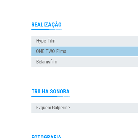
REALIZAÇÃO
Hype Film
ONE TWO Films
Belarusfilm
TRILHA SONORA
Evgueni Galperine
FOTOGRAFIA