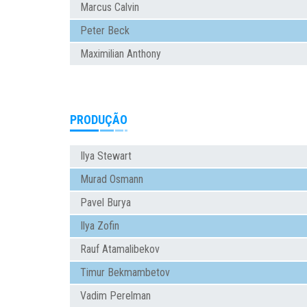
Marcus Calvin
Peter Beck
Maximilian Anthony
PRODUÇÃO
Ilya Stewart
Murad Osmann
Pavel Burya
Ilya Zofin
Rauf Atamalibekov
Timur Bekmambetov
Vadim Perelman