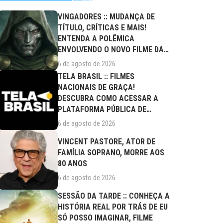
VINGADORES :: MUDANÇA DE
TÍTULO, CRÍTICAS E MAIS!
ENTENDA A POLÊMICA
ENVOLVENDO O NOVO FILME DA
MARVEL
6 de agosto de 2026
TELA BRASIL :: FILMES
NACIONAIS DE GRAÇA!
DESCUBRA COMO ACESSAR A
PLATAFORMA PÚBLICA DE
STREAMING
6 de agosto de 2026
VINCENT PASTORE, ATOR DE
FAMÍLIA SOPRANO, MORRE AOS
80 ANOS
6 de agosto de 2026
SESSÃO DA TARDE :: CONHEÇA A
HISTÓRIA REAL POR TRÁS DE EU
SÓ POSSO IMAGINAR, FILME