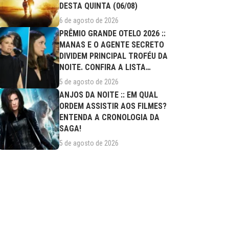
DESTA QUINTA (06/08)
6 de agosto de 2026
PRÊMIO GRANDE OTELO 2026 ::
MANAS E O AGENTE SECRETO
DIVIDEM PRINCIPAL TROFÉU DA
NOITE. CONFIRA A LISTA
COMPLETA DE...
5 de agosto de 2026
ANJOS DA NOITE :: EM QUAL
ORDEM ASSISTIR AOS FILMES?
ENTENDA A CRONOLOGIA DA
SAGA!
5 de agosto de 2026