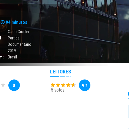
94 minutos
Caco Ciocler
l
Partida
Documentário
2019
m:
Brasil
LEITORES
8
9.2
5 votos