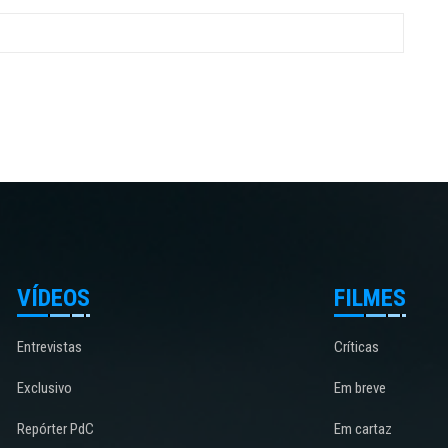
VÍDEOS
FILMES
Entrevistas
Críticas
Exclusivo
Em breve
Repórter PdC
Em cartaz